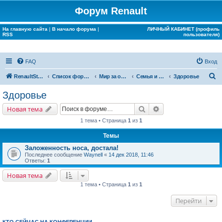
Форум Renault
На главную сайта
|
В начало форума
|
ЛИЧНЫЙ КАБИНЕТ (профиль
RSS
пользователя)
FAQ
Вход
П
RenaultStory
Список форумов
Мир за окном Renault
Семья и дом
Здоровье
о
Здоровье
и
Поиск
Расширенный поис
Новая тема
с
1 тема • Страница
1
из
1
к
Темы
Заложенность носа, достала!
Последнее сообщение
Waynell
«
14 дек 2018, 11:46
Ответы:
1
Новая тема
1 тема • Страница
1
из
1
Перейти