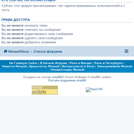
КТО СЕЙЧАС НА КОНФЕРЕНЦИИ
Сейчас этот форум просматривают: нет зарегистрированных пользователей и 1
гость
ПРАВА ДОСТУПА
Вы
не можете
начинать темы
Вы
не можете
отвечать на сообщения
Вы
не можете
редактировать свои сообщения
Вы
не можете
удалять свои сообщения
Вы
не можете
добавлять вложения
RenaultStory
Список форумов
На Главную Сайта
|
В Начало Форума
|
Рено в Москве
|
Рено в Петербурге
|
Новости Renault
|
Краш-тесты Renault
|
Интересности о Рено
|
Электромобили Renault
|
Концепт-кары Renault
Создано на основе
phpBB
® Forum Software © phpBB Limited
Русская поддержка phpBB