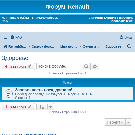
Форум Renault
На главную сайта
|
В начало форума
|
ЛИЧНЫЙ КАБИНЕТ (профиль
RSS
пользователя)
FAQ
Вход
П
RenaultStory
Список форумов
Мир за окном Renault
Семья и дом
Здоровье
о
Здоровье
и
Поиск
Расширенный поис
Новая тема
с
1 тема • Страница
1
из
1
к
Темы
Заложенность носа, достала!
Последнее сообщение
Waynell
«
14 дек 2018, 11:46
Ответы:
1
Новая тема
1 тема • Страница
1
из
1
Перейти