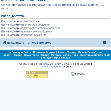
КТО СЕЙЧАС НА КОНФЕРЕНЦИИ
Сейчас этот форум просматривают: нет зарегистрированных пользователей и 1
гость
ПРАВА ДОСТУПА
Вы
не можете
начинать темы
Вы
не можете
отвечать на сообщения
Вы
не можете
редактировать свои сообщения
Вы
не можете
удалять свои сообщения
Вы
не можете
добавлять вложения
RenaultStory
Список форумов
На Главную Сайта
|
В Начало Форума
|
Рено в Москве
|
Рено в Петербурге
|
Новости Renault
|
Краш-тесты Renault
|
Интересности о Рено
|
Электромобили Renault
|
Концепт-кары Renault
Создано на основе
phpBB
® Forum Software © phpBB Limited
Русская поддержка phpBB