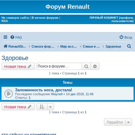
Форум Renault
На главную сайта
|
В начало форума
|
ЛИЧНЫЙ КАБИНЕТ (профиль
RSS
пользователя)
FAQ
Вход
П
RenaultStory
Список форумов
Мир за окном Renault
Семья и дом
Здоровье
о
Здоровье
и
Поиск
Расширенный поис
Новая тема
с
1 тема • Страница
1
из
1
к
Темы
Заложенность носа, достала!
Последнее сообщение
Waynell
«
14 дек 2018, 11:46
Ответы:
1
Новая тема
1 тема • Страница
1
из
1
Перейти