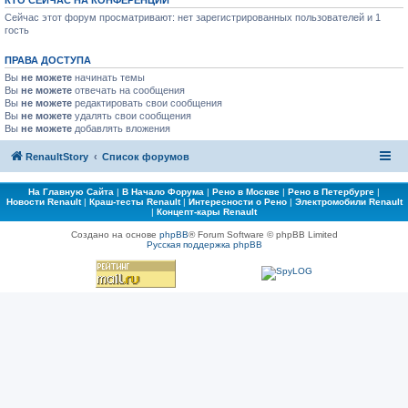
КТО СЕЙЧАС НА КОНФЕРЕНЦИИ
Сейчас этот форум просматривают: нет зарегистрированных пользователей и 1
гость
ПРАВА ДОСТУПА
Вы
не можете
начинать темы
Вы
не можете
отвечать на сообщения
Вы
не можете
редактировать свои сообщения
Вы
не можете
удалять свои сообщения
Вы
не можете
добавлять вложения
RenaultStory
Список форумов
На Главную Сайта
|
В Начало Форума
|
Рено в Москве
|
Рено в Петербурге
|
Новости Renault
|
Краш-тесты Renault
|
Интересности о Рено
|
Электромобили Renault
|
Концепт-кары Renault
Создано на основе
phpBB
® Forum Software © phpBB Limited
Русская поддержка phpBB