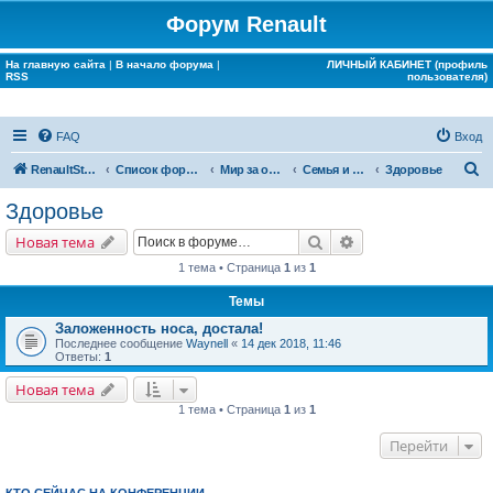
Форум Renault
На главную сайта
|
В начало форума
|
ЛИЧНЫЙ КАБИНЕТ (профиль
RSS
пользователя)
FAQ
Вход
П
RenaultStory
Список форумов
Мир за окном Renault
Семья и дом
Здоровье
о
Здоровье
и
Поиск
Расширенный поис
Новая тема
с
1 тема • Страница
1
из
1
к
Темы
Заложенность носа, достала!
Последнее сообщение
Waynell
«
14 дек 2018, 11:46
Ответы:
1
Новая тема
1 тема • Страница
1
из
1
Перейти