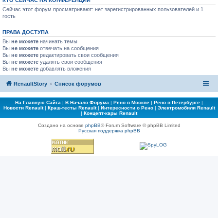
КТО СЕЙЧАС НА КОНФЕРЕНЦИИ
Сейчас этот форум просматривают: нет зарегистрированных пользователей и 1
гость
ПРАВА ДОСТУПА
Вы
не можете
начинать темы
Вы
не можете
отвечать на сообщения
Вы
не можете
редактировать свои сообщения
Вы
не можете
удалять свои сообщения
Вы
не можете
добавлять вложения
RenaultStory
Список форумов
На Главную Сайта
|
В Начало Форума
|
Рено в Москве
|
Рено в Петербурге
|
Новости Renault
|
Краш-тесты Renault
|
Интересности о Рено
|
Электромобили Renault
|
Концепт-кары Renault
Создано на основе
phpBB
® Forum Software © phpBB Limited
Русская поддержка phpBB