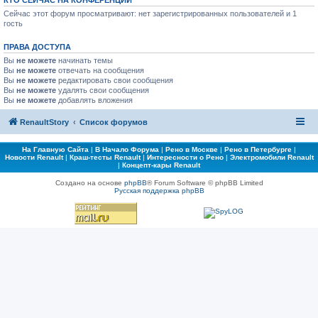
КТО СЕЙЧАС НА КОНФЕРЕНЦИИ
Сейчас этот форум просматривают: нет зарегистрированных пользователей и 1
гость
ПРАВА ДОСТУПА
Вы
не можете
начинать темы
Вы
не можете
отвечать на сообщения
Вы
не можете
редактировать свои сообщения
Вы
не можете
удалять свои сообщения
Вы
не можете
добавлять вложения
RenaultStory
Список форумов
На Главную Сайта
|
В Начало Форума
|
Рено в Москве
|
Рено в Петербурге
|
Новости Renault
|
Краш-тесты Renault
|
Интересности о Рено
|
Электромобили Renault
|
Концепт-кары Renault
Создано на основе
phpBB
® Forum Software © phpBB Limited
Русская поддержка phpBB