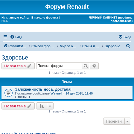
Форум Renault
На главную сайта
|
В начало форума
|
ЛИЧНЫЙ КАБИНЕТ (профиль
RSS
пользователя)
FAQ
Вход
П
RenaultStory
Список форумов
Мир за окном Renault
Семья и дом
Здоровье
о
Здоровье
и
Поиск
Расширенный поис
Новая тема
с
1 тема • Страница
1
из
1
к
Темы
Заложенность носа, достала!
Последнее сообщение
Waynell
«
14 дек 2018, 11:46
Ответы:
1
Новая тема
1 тема • Страница
1
из
1
Перейти