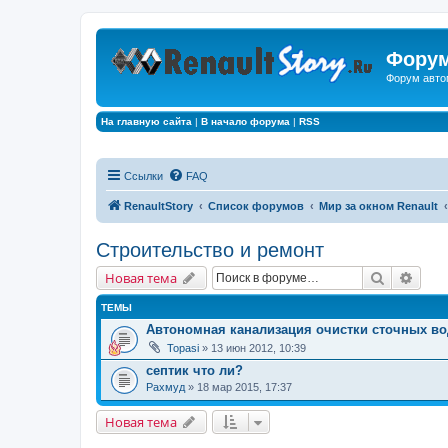
Форум
Форум авто
На главную сайта
|
В начало форума
|
RSS
Ссылки
FAQ
RenaultStory
Список форумов
Мир за окном Renault
Строительство и ремонт
Поиск
Расш
Новая тема
ТЕМЫ
Автономная канализация очистки сточных во
Topasi
» 13 июн 2012, 10:39
септик что ли?
Рахмуд
» 18 мар 2015, 17:37
Новая тема