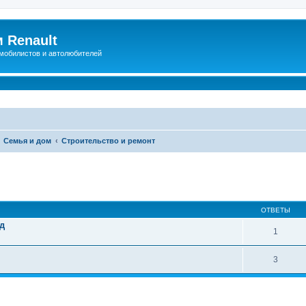
 Renault
мобилистов и автолюбителей
Семья и дом
Строительство и ремонт
иренный поиск
ОТВЕТЫ
д
1
3