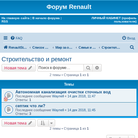
Форум Renault
На главную сайта
|
В начало форума
|
ЛИЧНЫЙ КАБИНЕТ (профиль
RSS
пользователя)
FAQ
Вход
П
RenaultStory
Список форумов
Мир за окном Renault
Семья и дом
Строительство и ремонт
о
Строительство и ремонт
и
Поиск
Расширенный поис
Новая тема
с
2 темы • Страница
1
из
1
к
Темы
Автономная канализация очистки сточных вод
Последнее сообщение
Waynell
«
14 дек 2018, 11:47
Ответы:
1
септик что ли?
Последнее сообщение
Waynell
«
14 дек 2018, 11:45
Ответы:
3
Новая тема
2 темы • Страница
1
из
1