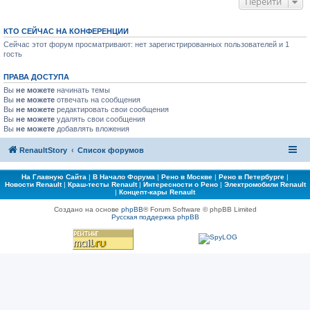
Перейти
КТО СЕЙЧАС НА КОНФЕРЕНЦИИ
Сейчас этот форум просматривают: нет зарегистрированных пользователей и 1
гость
ПРАВА ДОСТУПА
Вы
не можете
начинать темы
Вы
не можете
отвечать на сообщения
Вы
не можете
редактировать свои сообщения
Вы
не можете
удалять свои сообщения
Вы
не можете
добавлять вложения
RenaultStory
Список форумов
На Главную Сайта
|
В Начало Форума
|
Рено в Москве
|
Рено в Петербурге
|
Новости Renault
|
Краш-тесты Renault
|
Интересности о Рено
|
Электромобили Renault
|
Концепт-кары Renault
Создано на основе
phpBB
® Forum Software © phpBB Limited
Русская поддержка phpBB