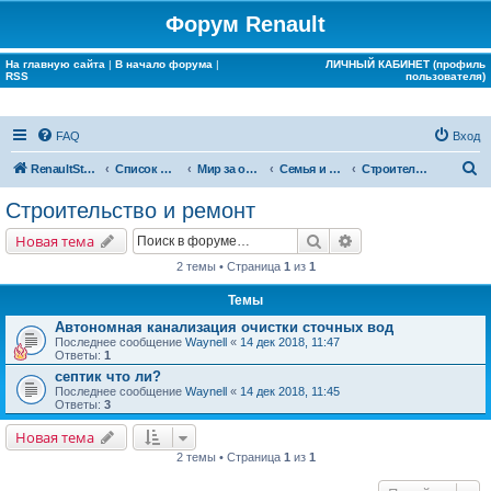
Форум Renault
На главную сайта
|
В начало форума
|
ЛИЧНЫЙ КАБИНЕТ (профиль
RSS
пользователя)
FAQ
Вход
П
RenaultStory
Список форумов
Мир за окном Renault
Семья и дом
Строительство и ремонт
о
Строительство и ремонт
и
Поиск
Расширенный поис
Новая тема
с
2 темы • Страница
1
из
1
к
Темы
Автономная канализация очистки сточных вод
Последнее сообщение
Waynell
«
14 дек 2018, 11:47
Ответы:
1
септик что ли?
Последнее сообщение
Waynell
«
14 дек 2018, 11:45
Ответы:
3
Новая тема
2 темы • Страница
1
из
1