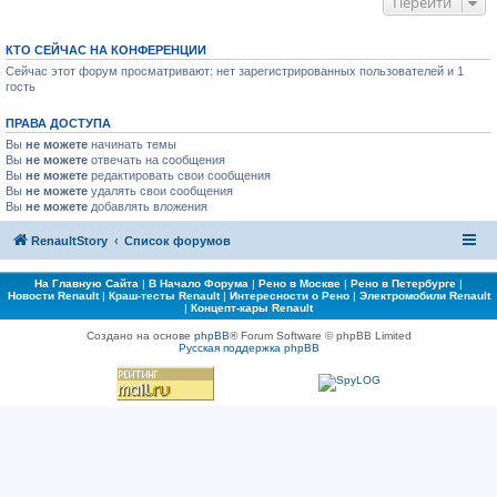
Перейти
КТО СЕЙЧАС НА КОНФЕРЕНЦИИ
Сейчас этот форум просматривают: нет зарегистрированных пользователей и 1
гость
ПРАВА ДОСТУПА
Вы
не можете
начинать темы
Вы
не можете
отвечать на сообщения
Вы
не можете
редактировать свои сообщения
Вы
не можете
удалять свои сообщения
Вы
не можете
добавлять вложения
RenaultStory
Список форумов
На Главную Сайта
|
В Начало Форума
|
Рено в Москве
|
Рено в Петербурге
|
Новости Renault
|
Краш-тесты Renault
|
Интересности о Рено
|
Электромобили Renault
|
Концепт-кары Renault
Создано на основе
phpBB
® Forum Software © phpBB Limited
Русская поддержка phpBB