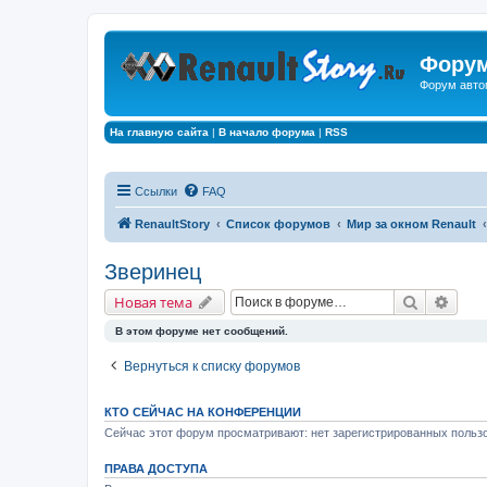
Форум
Форум авто
На главную сайта
|
В начало форума
|
RSS
Ссылки
FAQ
RenaultStory
Список форумов
Мир за окном Renault
Зверинец
Поиск
Расш
Новая тема
В этом форуме нет сообщений.
Вернуться к списку форумов
КТО СЕЙЧАС НА КОНФЕРЕНЦИИ
Сейчас этот форум просматривают: нет зарегистрированных пользо
ПРАВА ДОСТУПА