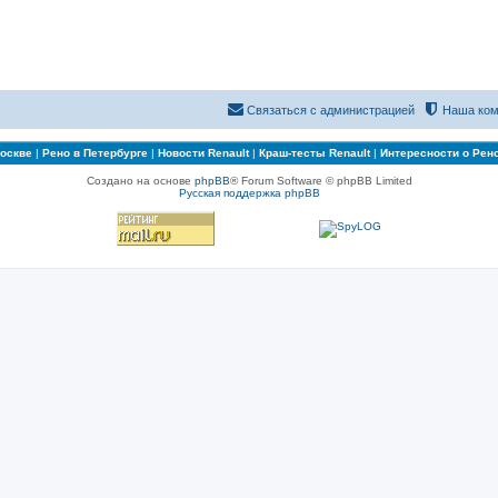
Связаться с администрацией
Наша ком
Москве
|
Рено в Петербурге
|
Новости Renault
|
Краш-тесты Renault
|
Интересности о Рен
Создано на основе
phpBB
® Forum Software © phpBB Limited
Русская поддержка phpBB