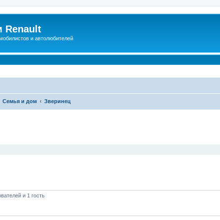
 Renault
мобилистов и автолюбителей
Семья и дом
Зверинец
иренный поиск
вателей и 1 гость