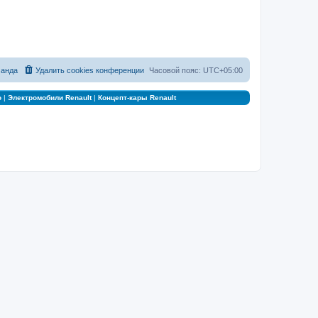
анда
Удалить cookies конференции
Часовой пояс:
UTC+05:00
о
|
Электромобили Renault
|
Концепт-кары Renault