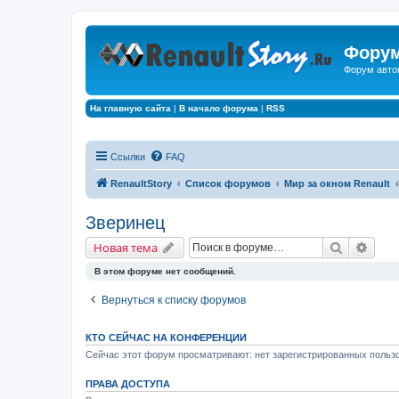
Форум
Форум авто
На главную сайта
|
В начало форума
|
RSS
Ссылки
FAQ
RenaultStory
Список форумов
Мир за окном Renault
Зверинец
Поиск
Расш
Новая тема
В этом форуме нет сообщений.
Вернуться к списку форумов
КТО СЕЙЧАС НА КОНФЕРЕНЦИИ
Сейчас этот форум просматривают: нет зарегистрированных пользо
ПРАВА ДОСТУПА