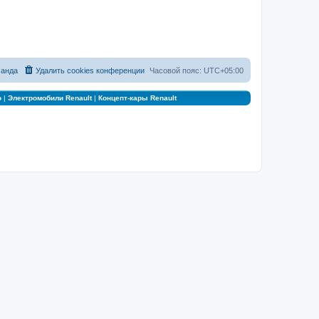
анда
Удалить cookies конференции
Часовой пояс:
UTC+05:00
о
|
Электромобили Renault
|
Концепт-кары Renault