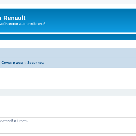
 Renault
мобилистов и автолюбителей
Семья и дом
Зверинец
иренный поиск
вателей и 1 гость