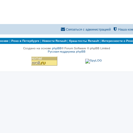
Связаться с администрацией
Наша ком
Москве
|
Рено в Петербурге
|
Новости Renault
|
Краш-тесты Renault
|
Интересности о Рен
Создано на основе
phpBB
® Forum Software © phpBB Limited
Русская поддержка phpBB