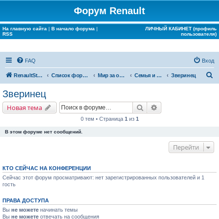
Форум Renault
На главную сайта
|
В начало форума
|
ЛИЧНЫЙ КАБИНЕТ (профиль
RSS
пользователя)
FAQ
Вход
П
RenaultStory
Список форумов
Мир за окном Renault
Семья и дом
Зверинец
о
Зверинец
и
Поиск
Расширенный поис
Новая тема
с
0 тем • Страница
1
из
1
к
В этом форуме нет сообщений.
Перейти
КТО СЕЙЧАС НА КОНФЕРЕНЦИИ
Сейчас этот форум просматривают: нет зарегистрированных пользователей и 1
гость
ПРАВА ДОСТУПА
Вы
не можете
начинать темы
Вы
не можете
отвечать на сообщения