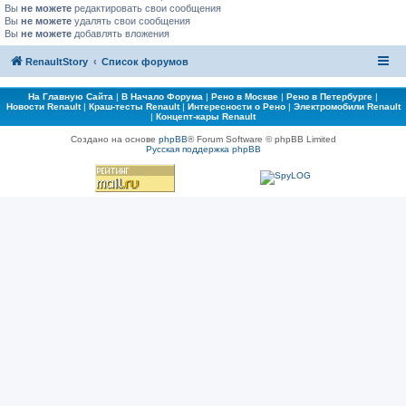
Вы
не можете
редактировать свои сообщения
Вы
не можете
удалять свои сообщения
Вы
не можете
добавлять вложения
RenaultStory
Список форумов
На Главную Сайта
|
В Начало Форума
|
Рено в Москве
|
Рено в Петербурге
|
Новости Renault
|
Краш-тесты Renault
|
Интересности о Рено
|
Электромобили Renault
|
Концепт-кары Renault
Создано на основе
phpBB
® Forum Software © phpBB Limited
Русская поддержка phpBB