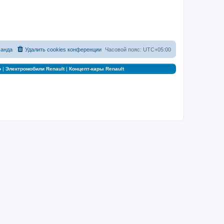
анда
Удалить cookies конференции
Часовой пояс:
UTC+05:00
о
|
Электромобили Renault
|
Концепт-кары Renault