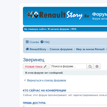
Форум
Форум авто
На главную сайта
|
В начало форума
|
RSS
Ссылки
FAQ
RenaultStory
Список форумов
Мир за окном Renault
Зверинец
Поиск
Расш
Новая тема
В этом форуме нет сообщений.
Вернуться к списку форумов
КТО СЕЙЧАС НА КОНФЕРЕНЦИИ
Сейчас этот форум просматривают: нет зарегистрированных пользо
ПРАВА ДОСТУПА