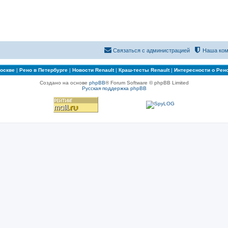
Связаться с администрацией
Наша ком
Москве
|
Рено в Петербурге
|
Новости Renault
|
Краш-тесты Renault
|
Интересности о Рен
Создано на основе
phpBB
® Forum Software © phpBB Limited
Русская поддержка phpBB