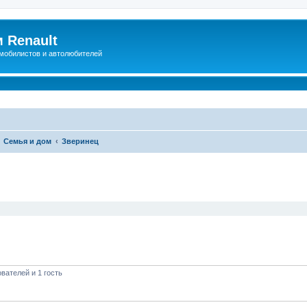
 Renault
мобилистов и автолюбителей
Семья и дом
Зверинец
иренный поиск
вателей и 1 гость