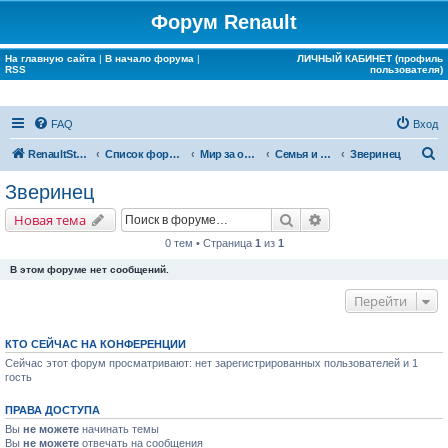
Форум Renault
На главную сайта
|
В начало форума
|
ЛИЧНЫЙ КАБИНЕТ (профиль
RSS
пользователя)
FAQ
Вход
П
RenaultStory
Список форумов
Мир за окном Renault
Семья и дом
Зверинец
о
Зверинец
и
Поиск
Расширенный поис
Новая тема
с
0 тем • Страница
1
из
1
к
В этом форуме нет сообщений.
Перейти
КТО СЕЙЧАС НА КОНФЕРЕНЦИИ
Сейчас этот форум просматривают: нет зарегистрированных пользователей и 1
гость
ПРАВА ДОСТУПА
Вы
не можете
начинать темы
Вы
не можете
отвечать на сообщения