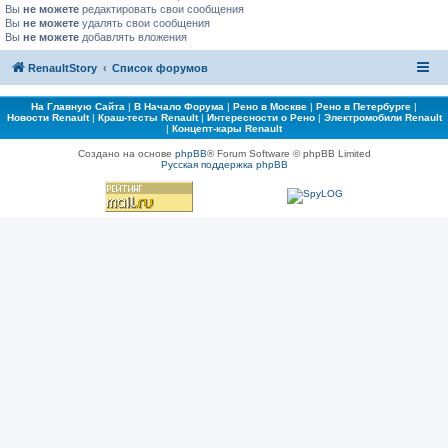
Вы
не можете
редактировать свои сообщения
Вы
не можете
удалять свои сообщения
Вы
не можете
добавлять вложения
RenaultStory
Список форумов
На Главную Сайта
|
В Начало Форума
|
Рено в Москве
|
Рено в Петербурге
|
Новости Renault
|
Краш-тесты Renault
|
Интересности о Рено
|
Электромобили Renault
|
Концепт-кары Renault
Создано на основе
phpBB
® Forum Software © phpBB Limited
Русская поддержка phpBB