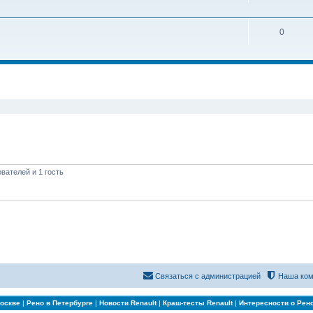
0
иренный поиск
вателей и 1 гость
Связаться с администрацией
Наша ком
Москве
|
Рено в Петербурге
|
Новости Renault
|
Краш-тесты Renault
|
Интересности о Рен