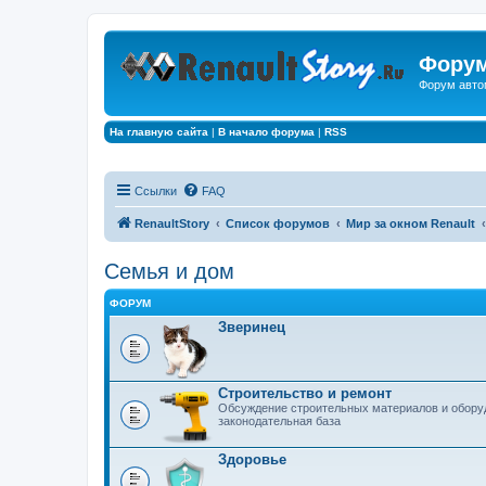
Форум
Форум авто
На главную сайта
|
В начало форума
|
RSS
Ссылки
FAQ
RenaultStory
Список форумов
Мир за окном Renault
Семья и дом
ФОРУМ
Зверинец
Строительство и ремонт
Обсуждение строительных материалов и оборуд
законодательная база
Здоровье