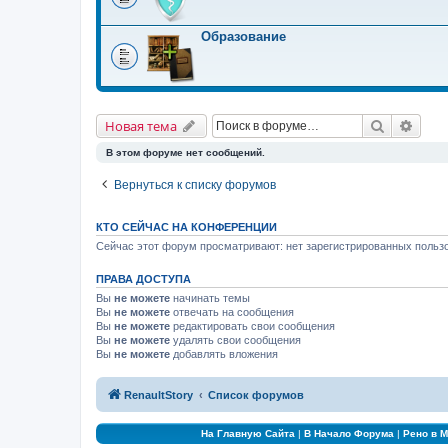
Образование
Поиск
Расш
Новая тема
В этом форуме нет сообщений.
Вернуться к списку форумов
КТО СЕЙЧАС НА КОНФЕРЕНЦИИ
Сейчас этот форум просматривают: нет зарегистрированных пользо
ПРАВА ДОСТУПА
Вы
не можете
начинать темы
Вы
не можете
отвечать на сообщения
Вы
не можете
редактировать свои сообщения
Вы
не можете
удалять свои сообщения
Вы
не можете
добавлять вложения
RenaultStory
Список форумов
На Главную Сайта
|
В Начало Форума
|
Рено в 