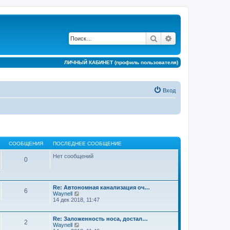
Поиск
Расширенный по
ЛИЧНЫЙ КАБИНЕТ (профиль пользователя)
Вход
СООБЩЕНИЯ
ПОСЛЕДНЕЕ СООБЩЕНИЕ
Нет сообщений
0
Re: Автономная канализация оч…
6
П
Waynell
е
14 дек 2018, 11:47
р
е
й
Re: Заложенность носа, достал…
2
т
П
Waynell
и