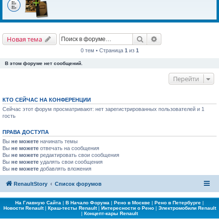
Поиск
Расширенный поис
Новая тема
0 тем • Страница
1
из
1
В этом форуме нет сообщений.
Перейти
КТО СЕЙЧАС НА КОНФЕРЕНЦИИ
Сейчас этот форум просматривают: нет зарегистрированных пользователей и 1
гость
ПРАВА ДОСТУПА
Вы
не можете
начинать темы
Вы
не можете
отвечать на сообщения
Вы
не можете
редактировать свои сообщения
Вы
не можете
удалять свои сообщения
Вы
не можете
добавлять вложения
RenaultStory
Список форумов
На Главную Сайта
|
В Начало Форума
|
Рено в Москве
|
Рено в Петербурге
|
Новости Renault
|
Краш-тесты Renault
|
Интересности о Рено
|
Электромобили Renault
|
Концепт-кары Renault