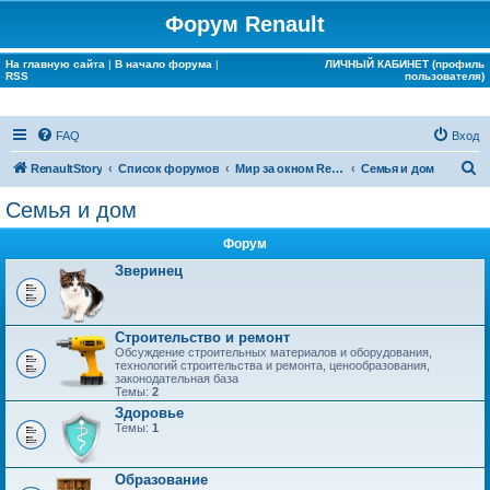
Форум Renault
На главную сайта
|
В начало форума
|
ЛИЧНЫЙ КАБИНЕТ (профиль
RSS
пользователя)
FAQ
Вход
П
RenaultStory
Список форумов
Мир за окном Renault
Семья и дом
о
Семья и дом
и
Форум
с
Зверинец
к
Строительство и ремонт
Обсуждение строительных материалов и оборудования,
технологий строительства и ремонта, ценообразования,
законодательная база
Темы:
2
Здоровье
Темы:
1
Образование