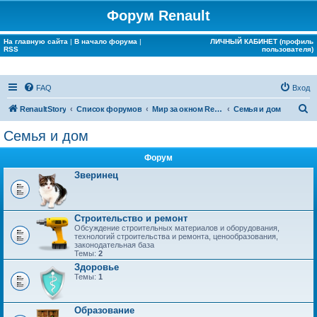
Форум Renault
На главную сайта
|
В начало форума
|
ЛИЧНЫЙ КАБИНЕТ (профиль
RSS
пользователя)
FAQ
Вход
П
RenaultStory
Список форумов
Мир за окном Renault
Семья и дом
о
Семья и дом
и
Форум
с
Зверинец
к
Строительство и ремонт
Обсуждение строительных материалов и оборудования,
технологий строительства и ремонта, ценообразования,
законодательная база
Темы:
2
Здоровье
Темы:
1
Образование