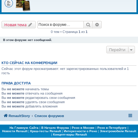
Поиск
Расширенный поис
Новая тема
0 тем • Страница
1
из
1
В этом форуме нет сообщений.
Перейти
КТО СЕЙЧАС НА КОНФЕРЕНЦИИ
Сейчас этот форум просматривают: нет зарегистрированных пользователей и 1
гость
ПРАВА ДОСТУПА
Вы
не можете
начинать темы
Вы
не можете
отвечать на сообщения
Вы
не можете
редактировать свои сообщения
Вы
не можете
удалять свои сообщения
Вы
не можете
добавлять вложения
RenaultStory
Список форумов
На Главную Сайта
|
В Начало Форума
|
Рено в Москве
|
Рено в Петербурге
|
Новости Renault
|
Краш-тесты Renault
|
Интересности о Рено
|
Электромобили Renault
|
Концепт-кары Renault