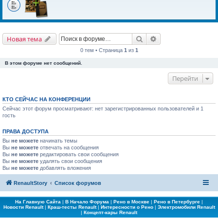
Поиск
Расширенный поис
Новая тема
0 тем • Страница
1
из
1
В этом форуме нет сообщений.
Перейти
КТО СЕЙЧАС НА КОНФЕРЕНЦИИ
Сейчас этот форум просматривают: нет зарегистрированных пользователей и 1
гость
ПРАВА ДОСТУПА
Вы
не можете
начинать темы
Вы
не можете
отвечать на сообщения
Вы
не можете
редактировать свои сообщения
Вы
не можете
удалять свои сообщения
Вы
не можете
добавлять вложения
RenaultStory
Список форумов
На Главную Сайта
|
В Начало Форума
|
Рено в Москве
|
Рено в Петербурге
|
Новости Renault
|
Краш-тесты Renault
|
Интересности о Рено
|
Электромобили Renault
|
Концепт-кары Renault