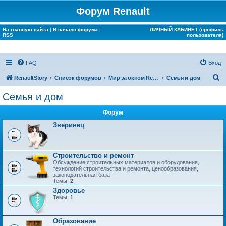
Форум Renault
На главную сайта
|
В начало форума
|
ЛИЧНЫЙ КАБИНЕТ (профиль
RSS
пользователя)
FAQ
Вход
П
RenaultStory
Список форумов
Мир за окном Renault
Семья и дом
о
Семья и дом
и
Форум
с
Зверинец
к
Строительство и ремонт
Обсуждение строительных материалов и оборудования,
технологий строительства и ремонта, ценообразования,
законодательная база
Темы:
2
Здоровье
Темы:
1
Образование