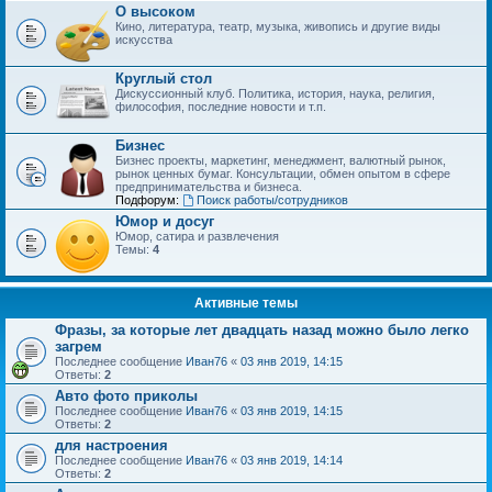
О высоком
Кино, литература, театр, музыка, живопись и другие виды
искусства
Круглый стол
Дискуссионный клуб. Политика, история, наука, религия,
философия, последние новости и т.п.
Бизнес
Бизнес проекты, маркетинг, менеджмент, валютный рынок,
рынок ценных бумаг. Консультации, обмен опытом в сфере
предпринимательства и бизнеса.
Подфорум:
Поиск работы/сотрудников
Юмор и досуг
Юмор, сатира и развлечения
Темы:
4
Активные темы
Фразы, за которые лет двадцать назад можно было легко
загрем
Последнее сообщение
Иван76
«
03 янв 2019, 14:15
Ответы:
2
Авто фото приколы
Последнее сообщение
Иван76
«
03 янв 2019, 14:15
Ответы:
2
для настроения
Последнее сообщение
Иван76
«
03 янв 2019, 14:14
Ответы:
2