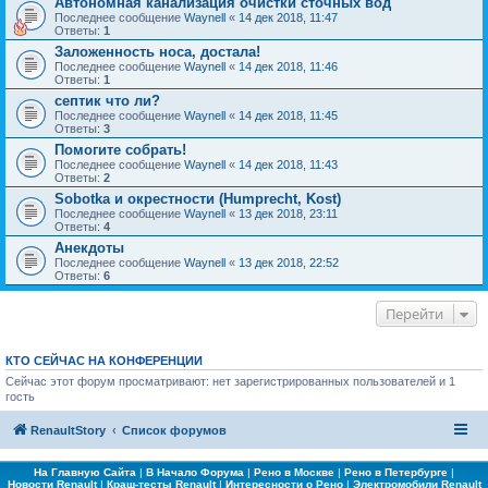
Автономная канализация очистки сточных вод
Последнее сообщение
Waynell
«
14 дек 2018, 11:47
Ответы:
1
Заложенность носа, достала!
Последнее сообщение
Waynell
«
14 дек 2018, 11:46
Ответы:
1
септик что ли?
Последнее сообщение
Waynell
«
14 дек 2018, 11:45
Ответы:
3
Помогите собрать!
Последнее сообщение
Waynell
«
14 дек 2018, 11:43
Ответы:
2
Sobotka и окрестности (Humprecht, Kost)
Последнее сообщение
Waynell
«
13 дек 2018, 23:11
Ответы:
4
Анекдоты
Последнее сообщение
Waynell
«
13 дек 2018, 22:52
Ответы:
6
Перейти
КТО СЕЙЧАС НА КОНФЕРЕНЦИИ
Сейчас этот форум просматривают: нет зарегистрированных пользователей и 1
гость
RenaultStory
Список форумов
На Главную Сайта
|
В Начало Форума
|
Рено в Москве
|
Рено в Петербурге
|
Новости Renault
|
Краш-тесты Renault
|
Интересности о Рено
|
Электромобили Renault