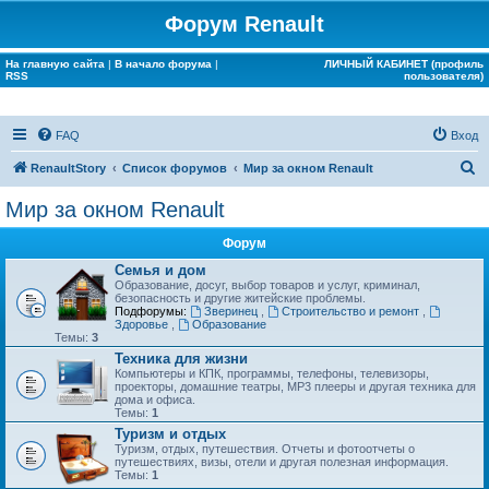
Форум Renault
На главную сайта
|
В начало форума
|
ЛИЧНЫЙ КАБИНЕТ (профиль
RSS
пользователя)
FAQ
Вход
П
RenaultStory
Список форумов
Мир за окном Renault
о
Мир за окном Renault
и
Форум
с
Семья и дом
к
Образование, досуг, выбор товаров и услуг, криминал,
безопасность и другие житейские проблемы.
Подфорумы:
Зверинец
,
Строительство и ремонт
,
Здоровье
,
Образование
Темы:
3
Техника для жизни
Компьютеры и КПК, программы, телефоны, телевизоры,
проекторы, домашние театры, MP3 плееры и другая техника для
дома и офиса.
Темы:
1
Туризм и отдых
Туризм, отдых, путешествия. Отчеты и фотоотчеты о
путешествиях, визы, отели и другая полезная информация.
Темы:
1