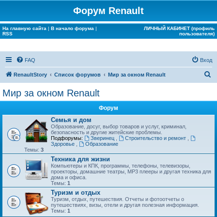
Форум Renault
На главную сайта
|
В начало форума
|
ЛИЧНЫЙ КАБИНЕТ (профиль
RSS
пользователя)
FAQ
Вход
П
RenaultStory
Список форумов
Мир за окном Renault
о
Мир за окном Renault
и
Форум
с
Семья и дом
к
Образование, досуг, выбор товаров и услуг, криминал,
безопасность и другие житейские проблемы.
Подфорумы:
Зверинец
,
Строительство и ремонт
,
Здоровье
,
Образование
Темы:
3
Техника для жизни
Компьютеры и КПК, программы, телефоны, телевизоры,
проекторы, домашние театры, MP3 плееры и другая техника для
дома и офиса.
Темы:
1
Туризм и отдых
Туризм, отдых, путешествия. Отчеты и фотоотчеты о
путешествиях, визы, отели и другая полезная информация.
Темы:
1