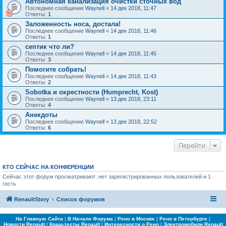
Автономная канализация очистки сточных вод
Последнее сообщение
Waynell
«
14 дек 2018, 11:47
Ответы:
1
Заложенность носа, достала!
Последнее сообщение
Waynell
«
14 дек 2018, 11:46
Ответы:
1
септик что ли?
Последнее сообщение
Waynell
«
14 дек 2018, 11:45
Ответы:
3
Помогите собрать!
Последнее сообщение
Waynell
«
14 дек 2018, 11:43
Ответы:
2
Sobotka и окрестности (Humprecht, Kost)
Последнее сообщение
Waynell
«
13 дек 2018, 23:11
Ответы:
4
Анекдоты
Последнее сообщение
Waynell
«
13 дек 2018, 22:52
Ответы:
6
Перейти
КТО СЕЙЧАС НА КОНФЕРЕНЦИИ
Сейчас этот форум просматривают: нет зарегистрированных пользователей и 1
гость
RenaultStory
Список форумов
На Главную Сайта
|
В Начало Форума
|
Рено в Москве
|
Рено в Петербурге
|
Новости Renault
|
Краш-тесты Renault
|
Интересности о Рено
|
Электромобили Renault