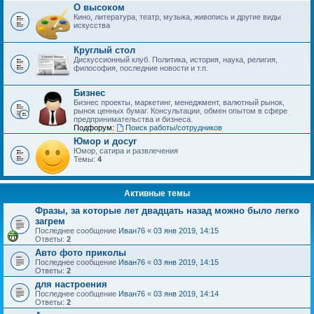
О высоком
Кино, литература, театр, музыка, живопись и другие виды
искусства
Круглый стол
Дискуссионный клуб. Политика, история, наука, религия,
философия, последние новости и т.п.
Бизнес
Бизнес проекты, маркетинг, менеджмент, валютный рынок,
рынок ценных бумаг. Консультации, обмен опытом в сфере
предпринимательства и бизнеса.
Подфорум:
Поиск работы/сотрудников
Юмор и досуг
Юмор, сатира и развлечения
Темы:
4
Активные темы
Фразы, за которые лет двадцать назад можно было легко
загрем
Последнее сообщение
Иван76
«
03 янв 2019, 14:15
Ответы:
2
Авто фото приколы
Последнее сообщение
Иван76
«
03 янв 2019, 14:15
Ответы:
2
для настроения
Последнее сообщение
Иван76
«
03 янв 2019, 14:14
Ответы:
2