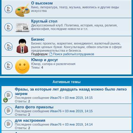
О высоком
Кино, литература, театр, музыка, живопись и другие виды
искусства
Круглый стол
Дискуссионный клуб. Политика, история, наука, религия,
философия, последние новости и т.п.
Бизнес
Бизнес проекты, маркетинг, менеджмент, валютный рынок,
рынок ценных бумаг. Консультации, обмен опытом в сфере
предпринимательства и бизнеса.
Подфорум:
Поиск работы/сотрудников
Юмор и досуг
Юмор, сатира и развлечения
Темы:
4
Активные темы
Фразы, за которые лет двадцать назад можно было легко
загрем
Последнее сообщение
Иван76
«
03 янв 2019, 14:15
Ответы:
2
Авто фото приколы
Последнее сообщение
Иван76
«
03 янв 2019, 14:15
Ответы:
2
для настроения
Последнее сообщение
Иван76
«
03 янв 2019, 14:14
Ответы:
2