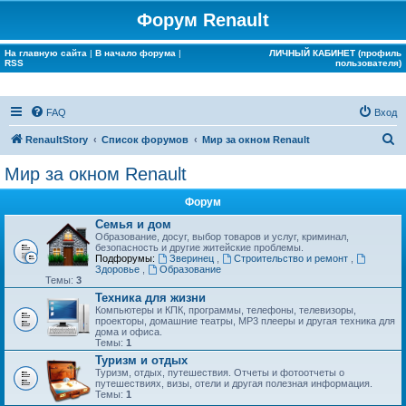
Форум Renault
На главную сайта
|
В начало форума
|
ЛИЧНЫЙ КАБИНЕТ (профиль
RSS
пользователя)
FAQ
Вход
П
RenaultStory
Список форумов
Мир за окном Renault
о
Мир за окном Renault
и
Форум
с
Семья и дом
к
Образование, досуг, выбор товаров и услуг, криминал,
безопасность и другие житейские проблемы.
Подфорумы:
Зверинец
,
Строительство и ремонт
,
Здоровье
,
Образование
Темы:
3
Техника для жизни
Компьютеры и КПК, программы, телефоны, телевизоры,
проекторы, домашние театры, MP3 плееры и другая техника для
дома и офиса.
Темы:
1
Туризм и отдых
Туризм, отдых, путешествия. Отчеты и фотоотчеты о
путешествиях, визы, отели и другая полезная информация.
Темы:
1