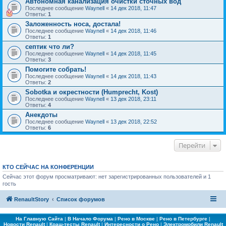
Автономная канализация очистки сточных вод
Последнее сообщение
Waynell
«
14 дек 2018, 11:47
Ответы:
1
Заложенность носа, достала!
Последнее сообщение
Waynell
«
14 дек 2018, 11:46
Ответы:
1
септик что ли?
Последнее сообщение
Waynell
«
14 дек 2018, 11:45
Ответы:
3
Помогите собрать!
Последнее сообщение
Waynell
«
14 дек 2018, 11:43
Ответы:
2
Sobotka и окрестности (Humprecht, Kost)
Последнее сообщение
Waynell
«
13 дек 2018, 23:11
Ответы:
4
Анекдоты
Последнее сообщение
Waynell
«
13 дек 2018, 22:52
Ответы:
6
Перейти
КТО СЕЙЧАС НА КОНФЕРЕНЦИИ
Сейчас этот форум просматривают: нет зарегистрированных пользователей и 1
гость
RenaultStory
Список форумов
На Главную Сайта
|
В Начало Форума
|
Рено в Москве
|
Рено в Петербурге
|
Новости Renault
|
Краш-тесты Renault
|
Интересности о Рено
|
Электромобили Renault