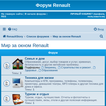
Форум Renault
На главную сайта
|
В начало форума
|
ЛИЧНЫЙ КАБИНЕТ (профиль
RSS
пользователя)
FAQ
Вход
П
RenaultStory
Список форумов
Мир за окном Renault
о
Мир за окном Renault
и
Форум
с
Семья и дом
к
Образование, досуг, выбор товаров и услуг, криминал,
безопасность и другие житейские проблемы.
Подфорумы:
Зверинец
,
Строительство и ремонт
,
Здоровье
,
Образование
Темы:
3
Техника для жизни
Компьютеры и КПК, программы, телефоны, телевизоры,
проекторы, домашние театры, MP3 плееры и другая техника для
дома и офиса.
Темы:
1
Туризм и отдых
Туризм, отдых, путешествия. Отчеты и фотоотчеты о
путешествиях, визы, отели и другая полезная информация.
Темы:
1