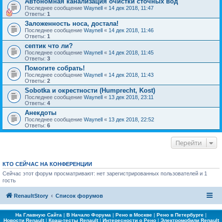
Автономная канализация очистки сточных вод
Последнее сообщение
Waynell
«
14 дек 2018, 11:47
Ответы:
1
Заложенность носа, достала!
Последнее сообщение
Waynell
«
14 дек 2018, 11:46
Ответы:
1
септик что ли?
Последнее сообщение
Waynell
«
14 дек 2018, 11:45
Ответы:
3
Помогите собрать!
Последнее сообщение
Waynell
«
14 дек 2018, 11:43
Ответы:
2
Sobotka и окрестности (Humprecht, Kost)
Последнее сообщение
Waynell
«
13 дек 2018, 23:11
Ответы:
4
Анекдоты
Последнее сообщение
Waynell
«
13 дек 2018, 22:52
Ответы:
6
Перейти
КТО СЕЙЧАС НА КОНФЕРЕНЦИИ
Сейчас этот форум просматривают: нет зарегистрированных пользователей и 1
гость
RenaultStory
Список форумов
На Главную Сайта
|
В Начало Форума
|
Рено в Москве
|
Рено в Петербурге
|
Новости Renault
|
Краш-тесты Renault
|
Интересности о Рено
|
Электромобили Renault