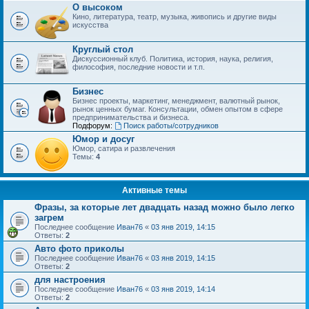
О высоком
Кино, литература, театр, музыка, живопись и другие виды
искусства
Круглый стол
Дискуссионный клуб. Политика, история, наука, религия,
философия, последние новости и т.п.
Бизнес
Бизнес проекты, маркетинг, менеджмент, валютный рынок,
рынок ценных бумаг. Консультации, обмен опытом в сфере
предпринимательства и бизнеса.
Подфорум:
Поиск работы/сотрудников
Юмор и досуг
Юмор, сатира и развлечения
Темы:
4
Активные темы
Фразы, за которые лет двадцать назад можно было легко
загрем
Последнее сообщение
Иван76
«
03 янв 2019, 14:15
Ответы:
2
Авто фото приколы
Последнее сообщение
Иван76
«
03 янв 2019, 14:15
Ответы:
2
для настроения
Последнее сообщение
Иван76
«
03 янв 2019, 14:14
Ответы:
2