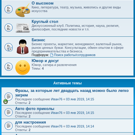
О высоком
Кино, литература, театр, музыка, живопись и другие виды
искусства
Круглый стол
Дискуссионный клуб. Политика, история, наука, религия,
философия, последние новости и т.п.
Бизнес
Бизнес проекты, маркетинг, менеджмент, валютный рынок,
рынок ценных бумаг. Консультации, обмен опытом в сфере
предпринимательства и бизнеса.
Подфорум:
Поиск работы/сотрудников
Юмор и досуг
Юмор, сатира и развлечения
Темы:
4
Активные темы
Фразы, за которые лет двадцать назад можно было легко
загрем
Последнее сообщение
Иван76
«
03 янв 2019, 14:15
Ответы:
2
Авто фото приколы
Последнее сообщение
Иван76
«
03 янв 2019, 14:15
Ответы:
2
для настроения
Последнее сообщение
Иван76
«
03 янв 2019, 14:14
Ответы:
2