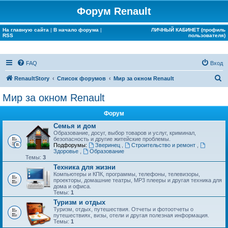
Форум Renault
На главную сайта
|
В начало форума
|
ЛИЧНЫЙ КАБИНЕТ (профиль
RSS
пользователя)
FAQ
Вход
П
RenaultStory
Список форумов
Мир за окном Renault
о
Мир за окном Renault
и
Форум
с
Семья и дом
к
Образование, досуг, выбор товаров и услуг, криминал,
безопасность и другие житейские проблемы.
Подфорумы:
Зверинец
,
Строительство и ремонт
,
Здоровье
,
Образование
Темы:
3
Техника для жизни
Компьютеры и КПК, программы, телефоны, телевизоры,
проекторы, домашние театры, MP3 плееры и другая техника для
дома и офиса.
Темы:
1
Туризм и отдых
Туризм, отдых, путешествия. Отчеты и фотоотчеты о
путешествиях, визы, отели и другая полезная информация.
Темы:
1