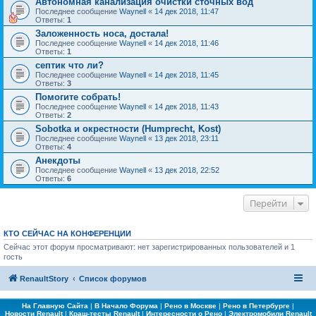
Автономная канализация очистки сточных вод
Последнее сообщение
Waynell
«
14 дек 2018, 11:47
Ответы:
1
Заложенность носа, достала!
Последнее сообщение
Waynell
«
14 дек 2018, 11:46
Ответы:
1
септик что ли?
Последнее сообщение
Waynell
«
14 дек 2018, 11:45
Ответы:
3
Помогите собрать!
Последнее сообщение
Waynell
«
14 дек 2018, 11:43
Ответы:
2
Sobotka и окрестности (Humprecht, Kost)
Последнее сообщение
Waynell
«
13 дек 2018, 23:11
Ответы:
4
Анекдоты
Последнее сообщение
Waynell
«
13 дек 2018, 22:52
Ответы:
6
Перейти
КТО СЕЙЧАС НА КОНФЕРЕНЦИИ
Сейчас этот форум просматривают: нет зарегистрированных пользователей и 1
гость
RenaultStory
Список форумов
На Главную Сайта
|
В Начало Форума
|
Рено в Москве
|
Рено в Петербурге
|
Новости Renault
|
Краш-тесты Renault
|
Интересности о Рено
|
Электромобили Renault