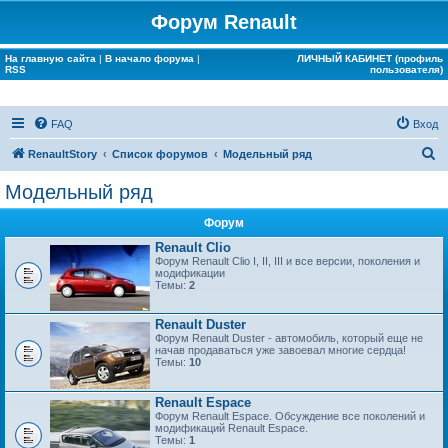
Форум Renault
На главную сайта
|
В начало форума
|
ЛИЧНЫЙ КАБИНЕТ (профиль
RSS
пользователя)
FAQ
Вход
П
RenaultStory
Список форумов
Модельный ряд
о
Модельный ряд
и
Форум
с
Renault Clio
к
Форум Renault Clio I, II, III и все версии, поколения и
модификации
Темы:
2
Renault Duster
Форум Renault Duster - автомобиль, который еще не
начав продаваться уже завоевал многие сердца!
Темы:
10
Renault Espace
Форум Renault Espace. Обсуждение все поколений и
модификаций Renault Espace.
Темы:
1