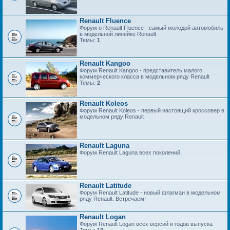
Renault Fluence
Форум о Renault Fluence - самый молодой автомобиль
в модельной линейке Renault
Темы:
1
Renault Kangoo
Форум Renault Kangoo - представитель малого
коммерческого класса в модельном ряду Renault
Темы:
2
Renault Koleos
Форум Renault Koleos - первый настоящий кроссовер в
модельном ряду Renault
Renault Laguna
Форум Renault Laguna всех поколений
Renault Latitude
Форум Renault Latitude - новый флагман в модельном
ряду Renault. Встречаем!
Renault Logan
Форум Renault Logan всех версий и годов выпуска