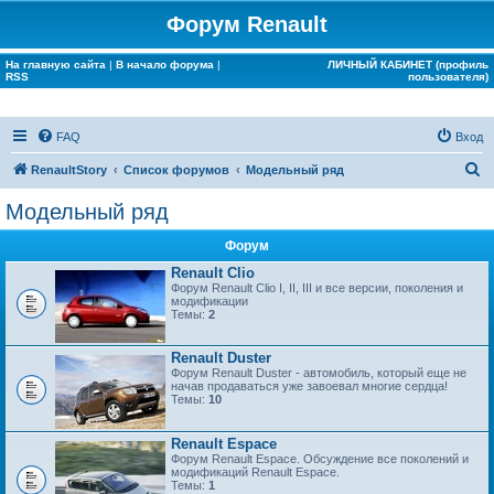
Форум Renault
На главную сайта
|
В начало форума
|
ЛИЧНЫЙ КАБИНЕТ (профиль
RSS
пользователя)
FAQ
Вход
П
RenaultStory
Список форумов
Модельный ряд
о
Модельный ряд
и
Форум
с
Renault Clio
к
Форум Renault Clio I, II, III и все версии, поколения и
модификации
Темы:
2
Renault Duster
Форум Renault Duster - автомобиль, который еще не
начав продаваться уже завоевал многие сердца!
Темы:
10
Renault Espace
Форум Renault Espace. Обсуждение все поколений и
модификаций Renault Espace.
Темы:
1