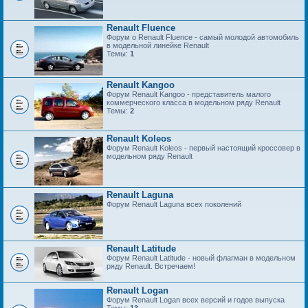
Renault Fluence
Форум о Renault Fluence - самый молодой автомобиль
в модельной линейке Renault
Темы:
1
Renault Kangoo
Форум Renault Kangoo - представитель малого
коммерческого класса в модельном ряду Renault
Темы:
2
Renault Koleos
Форум Renault Koleos - первый настоящий кроссовер в
модельном ряду Renault
Renault Laguna
Форум Renault Laguna всех поколений
Renault Latitude
Форум Renault Latitude - новый флагман в модельном
ряду Renault. Встречаем!
Renault Logan
Форум Renault Logan всех версий и годов выпуска