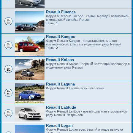
Renault Fluence
Форум о Renault Fluence - самый молодой автомобиль
в модельной линейке Renault
Темы:
1
Renault Kangoo
Форум Renault Kangoo - представитель малого
коммерческого класса в модельном ряду Renault
Темы:
2
Renault Koleos
Форум Renault Koleos - первый настоящий кроссовер в
модельном ряду Renault
Renault Laguna
Форум Renault Laguna всех поколений
Renault Latitude
Форум Renault Latitude - новый флагман в модельном
ряду Renault. Встречаем!
Renault Logan
Форум Renault Logan всех версий и годов выпуска