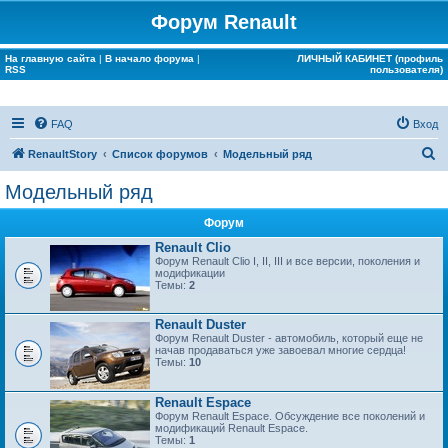
Форум Renault
На главную сайта
|
В начало форума
|
ЛИЧНЫЙ КАБИНЕТ (профиль
RSS
пользователя)
FAQ
Вход
П
RenaultStory
Список форумов
Модельный ряд
о
Модельный ряд
и
Форум
с
Renault Clio
к
Форум Renault Clio I, II, III и все версии, поколения и
модификации
Темы:
2
Renault Duster
Форум Renault Duster - автомобиль, который еще не
начав продаваться уже завоевал многие сердца!
Темы:
10
Renault Espace
Форум Renault Espace. Обсуждение все поколений и
модификаций Renault Espace.
Темы:
1