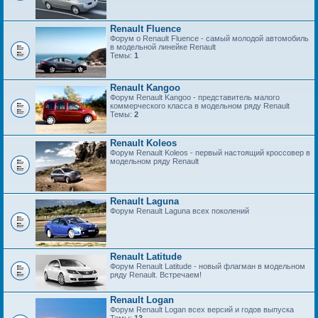
Renault Fluence
Форум о Renault Fluence - самый молодой автомобиль
в модельной линейке Renault
Темы:
1
Renault Kangoo
Форум Renault Kangoo - представитель малого
коммерческого класса в модельном ряду Renault
Темы:
2
Renault Koleos
Форум Renault Koleos - первый настоящий кроссовер в
модельном ряду Renault
Renault Laguna
Форум Renault Laguna всех поколений
Renault Latitude
Форум Renault Latitude - новый флагман в модельном
ряду Renault. Встречаем!
Renault Logan
Форум Renault Logan всех версий и годов выпуска