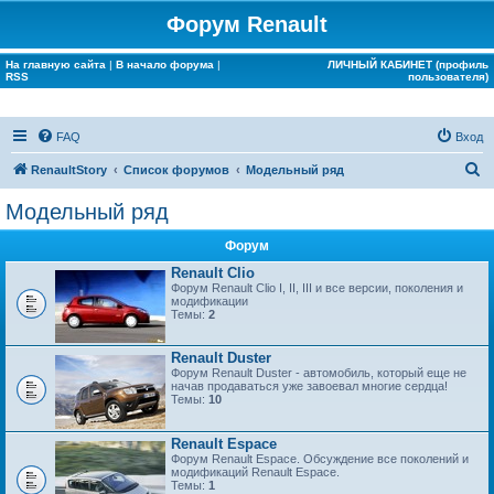
Форум Renault
На главную сайта
|
В начало форума
|
ЛИЧНЫЙ КАБИНЕТ (профиль
RSS
пользователя)
FAQ
Вход
П
RenaultStory
Список форумов
Модельный ряд
о
Модельный ряд
и
Форум
с
Renault Clio
к
Форум Renault Clio I, II, III и все версии, поколения и
модификации
Темы:
2
Renault Duster
Форум Renault Duster - автомобиль, который еще не
начав продаваться уже завоевал многие сердца!
Темы:
10
Renault Espace
Форум Renault Espace. Обсуждение все поколений и
модификаций Renault Espace.
Темы:
1