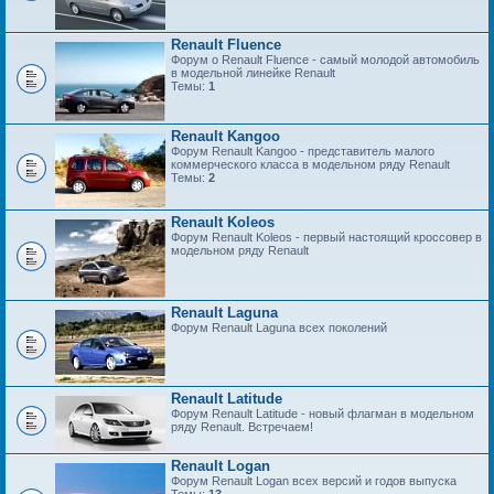
Renault Fluence
Форум о Renault Fluence - самый молодой автомобиль
в модельной линейке Renault
Темы:
1
Renault Kangoo
Форум Renault Kangoo - представитель малого
коммерческого класса в модельном ряду Renault
Темы:
2
Renault Koleos
Форум Renault Koleos - первый настоящий кроссовер в
модельном ряду Renault
Renault Laguna
Форум Renault Laguna всех поколений
Renault Latitude
Форум Renault Latitude - новый флагман в модельном
ряду Renault. Встречаем!
Renault Logan
Форум Renault Logan всех версий и годов выпуска