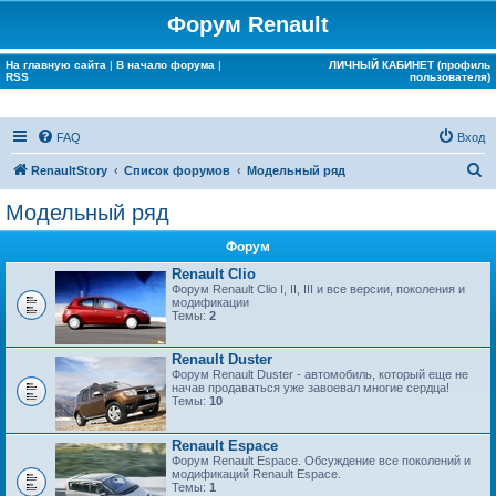
Форум Renault
На главную сайта
|
В начало форума
|
ЛИЧНЫЙ КАБИНЕТ (профиль
RSS
пользователя)
FAQ
Вход
П
RenaultStory
Список форумов
Модельный ряд
о
Модельный ряд
и
Форум
с
Renault Clio
к
Форум Renault Clio I, II, III и все версии, поколения и
модификации
Темы:
2
Renault Duster
Форум Renault Duster - автомобиль, который еще не
начав продаваться уже завоевал многие сердца!
Темы:
10
Renault Espace
Форум Renault Espace. Обсуждение все поколений и
модификаций Renault Espace.
Темы:
1