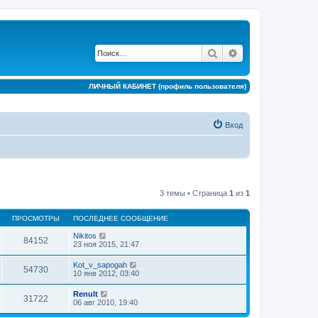
Поиск
Расширенный по
ЛИЧНЫЙ КАБИНЕТ (профиль пользователя)
Вход
3 темы • Страница
1
из
1
ПРОСМОТРЫ
ПОСЛЕДНЕЕ СООБЩЕНИЕ
Nikitos
84152
23 ноя 2015, 21:47
Kot_v_sapogah
54730
10 янв 2012, 03:40
Renult
31722
06 авг 2010, 19:40