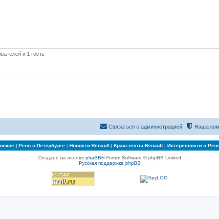
вателей и 1 гость
Связаться с администрацией
Наша ком
Москве
|
Рено в Петербурге
|
Новости Renault
|
Краш-тесты Renault
|
Интересности о Рен
Создано на основе
phpBB
® Forum Software © phpBB Limited
Русская поддержка phpBB