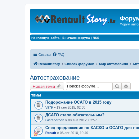
Форум
Форум авто
На главную сайта
|
В начало форума
|
RSS
Ссылки
FAQ
RenaultStory
Список форумов
Мир автомобиля
Авт
Автострахование
Поиск
Расш
Новая тема
ТЕМЫ
Подорожание ОСАГО в 2015 году
Vit79
» 19 сен 2015, 02:38
ДСАГО стало обязательным?
Giersberben
» 08 янв 2012, 03:57
Спец предложение по КАСКО и ОСАГО для по
Renult
» 06 авг 2010, 19:40