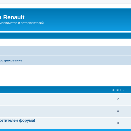
 Renault
мобилистов и автолюбителей
острахование
иренный поиск
ОТВЕТЫ
2
4
сетителей форума!
0