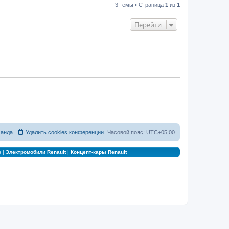
3 темы • Страница
1
из
1
Перейти
анда
Удалить cookies конференции
Часовой пояс:
UTC+05:00
о
|
Электромобили Renault
|
Концепт-кары Renault