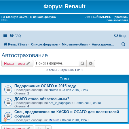
Форум Renault
На главную сайта
|
В начало форума
|
ЛИЧНЫЙ КАБИНЕТ (профиль
RSS
пользователя)
FAQ
Вход
П
RenaultStory
Список форумов
Мир автомобиля
Автострахование
о
Автострахование
и
Поиск
Расширенный поис
Новая тема
с
3 темы • Страница
1
из
1
к
Темы
Подорожание ОСАГО в 2015 году
Последнее сообщение
Nikitos
«
23 ноя 2015, 21:47
Ответы:
2
ДСАГО стало обязательным?
Последнее сообщение
Kot_v_sapogah
«
10 янв 2012, 03:40
Ответы:
4
Спец предложение по КАСКО и ОСАГО для посетителей
форума!
Последнее сообщение
Renult
«
06 авг 2010, 19:40
Новая тема