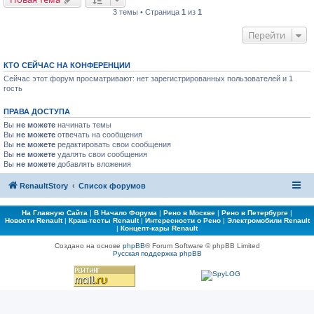
3 темы • Страница
1
из
1
Перейти
КТО СЕЙЧАС НА КОНФЕРЕНЦИИ
Сейчас этот форум просматривают: нет зарегистрированных пользователей и 1
гость
ПРАВА ДОСТУПА
Вы
не можете
начинать темы
Вы
не можете
отвечать на сообщения
Вы
не можете
редактировать свои сообщения
Вы
не можете
удалять свои сообщения
Вы
не можете
добавлять вложения
RenaultStory
Список форумов
На Главную Сайта
|
В Начало Форума
|
Рено в Москве
|
Рено в Петербурге
|
Новости Renault
|
Краш-тесты Renault
|
Интересности о Рено
|
Электромобили Renault
|
Концепт-кары Renault
Создано на основе
phpBB
® Forum Software © phpBB Limited
Русская поддержка phpBB