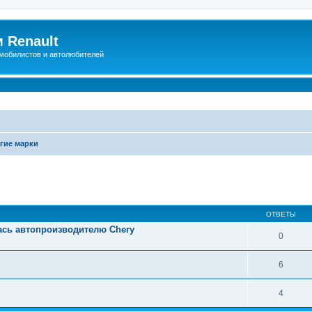
 Renault
мобилистов и автолюбителей
гие марки
иренный поиск
ОТВЕТЫ
ась автопроизводителю Chery
0
6
4