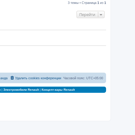
3 темы • Страница
1
из
1
Перейти
анда
Удалить cookies конференции
Часовой пояс:
UTC+05:00
о
|
Электромобили Renault
|
Концепт-кары Renault