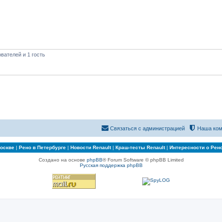
вателей и 1 гость
Связаться с администрацией
Наша ком
Москве
|
Рено в Петербурге
|
Новости Renault
|
Краш-тесты Renault
|
Интересности о Рен
Создано на основе
phpBB
® Forum Software © phpBB Limited
Русская поддержка phpBB