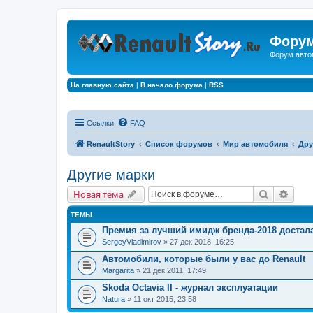
Форум
Форум авто
На главную сайта
|
В начало форума
|
RSS
Ссылки
FAQ
RenaultStory
Список форумов
Мир автомобиля
Дру
Другие марки
Поиск
Расш
Новая тема
ТЕМЫ
Премия за лучший имидж бренда-2018 достал
SergeyVladimirov
» 27 дек 2018, 16:25
Автомобили, которые были у вас до Renault
Margarita
» 21 дек 2011, 17:49
Skoda Octavia II - журнал эксплуатации
Natura
» 11 окт 2015, 23:58