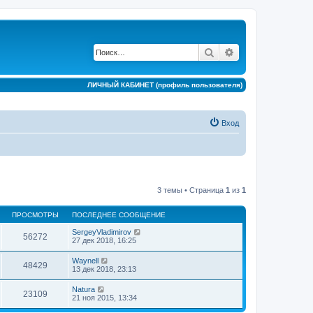
Поиск
Расширенный по
ЛИЧНЫЙ КАБИНЕТ (профиль пользователя)
Вход
3 темы • Страница
1
из
1
ПРОСМОТРЫ
ПОСЛЕДНЕЕ СООБЩЕНИЕ
SergeyVladimirov
56272
27 дек 2018, 16:25
Waynell
48429
13 дек 2018, 23:13
Natura
23109
21 ноя 2015, 13:34