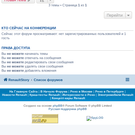
3 темы • Страница
1
из
1
Перейти
КТО СЕЙЧАС НА КОНФЕРЕНЦИИ
Сейчас этот форум просматривают: нет зарегистрированных пользователей и 1
гость
ПРАВА ДОСТУПА
Вы
не можете
начинать темы
Вы
не можете
отвечать на сообщения
Вы
не можете
редактировать свои сообщения
Вы
не можете
удалять свои сообщения
Вы
не можете
добавлять вложения
RenaultStory
Список форумов
На Главную Сайта
|
В Начало Форума
|
Рено в Москве
|
Рено в Петербурге
|
Новости Renault
|
Краш-тесты Renault
|
Интересности о Рено
|
Электромобили Renault
|
Концепт-кары Renault
Создано на основе
phpBB
® Forum Software © phpBB Limited
Русская поддержка phpBB