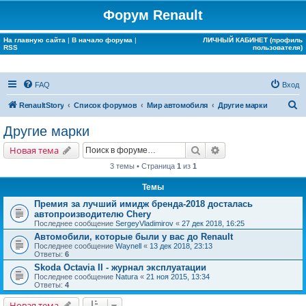
Форум Renault
На главную сайта
|
В начало форума
|
ЛИЧНЫЙ КАБИНЕТ (профиль
RSS
пользователя)
FAQ
Вход
П
RenaultStory
Список форумов
Мир автомобиля
Другие марки
о
Другие марки
и
Поиск
Расширенный поис
Новая тема
с
3 темы • Страница
1
из
1
к
Темы
Премия за лучший имидж бренда-2018 досталась
автопроизводителю Chery
Последнее сообщение
SergeyVladimirov
«
27 дек 2018, 16:25
Автомобили, которые были у вас до Renault
Последнее сообщение
Waynell
«
13 дек 2018, 23:13
Ответы:
6
Skoda Octavia II - журнал эксплуатации
Последнее сообщение
Natura
«
21 ноя 2015, 13:34
Ответы:
4
Новая тема