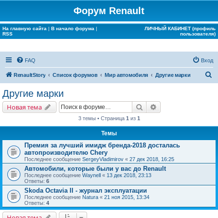
Форум Renault
На главную сайта
|
В начало форума
|
ЛИЧНЫЙ КАБИНЕТ (профиль
RSS
пользователя)
FAQ
Вход
П
RenaultStory
Список форумов
Мир автомобиля
Другие марки
о
Другие марки
и
Поиск
Расширенный поис
Новая тема
с
3 темы • Страница
1
из
1
к
Темы
Премия за лучший имидж бренда-2018 досталась
автопроизводителю Chery
Последнее сообщение
SergeyVladimirov
«
27 дек 2018, 16:25
Автомобили, которые были у вас до Renault
Последнее сообщение
Waynell
«
13 дек 2018, 23:13
Ответы:
6
Skoda Octavia II - журнал эксплуатации
Последнее сообщение
Natura
«
21 ноя 2015, 13:34
Ответы:
4
Новая тема