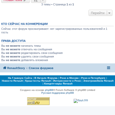
3 темы • Страница
1
из
1
Перейти
КТО СЕЙЧАС НА КОНФЕРЕНЦИИ
Сейчас этот форум просматривают: нет зарегистрированных пользователей и 1
гость
ПРАВА ДОСТУПА
Вы
не можете
начинать темы
Вы
не можете
отвечать на сообщения
Вы
не можете
редактировать свои сообщения
Вы
не можете
удалять свои сообщения
Вы
не можете
добавлять вложения
RenaultStory
Список форумов
На Главную Сайта
|
В Начало Форума
|
Рено в Москве
|
Рено в Петербурге
|
Новости Renault
|
Краш-тесты Renault
|
Интересности о Рено
|
Электромобили Renault
|
Концепт-кары Renault
Создано на основе
phpBB
® Forum Software © phpBB Limited
Русская поддержка phpBB