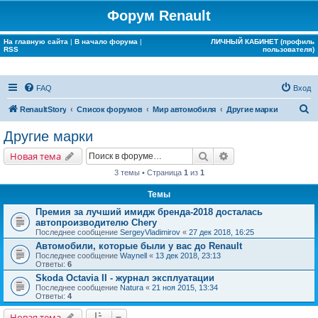
Форум Renault
На главную сайта
|
В начало форума
|
ЛИЧНЫЙ КАБИНЕТ (профиль
RSS
пользователя)
FAQ
Вход
П
RenaultStory
Список форумов
Мир автомобиля
Другие марки
о
Другие марки
и
Поиск
Расширенный поис
Новая тема
с
3 темы • Страница
1
из
1
к
Темы
Премия за лучший имидж бренда-2018 досталась
автопроизводителю Chery
Последнее сообщение
SergeyVladimirov
«
27 дек 2018, 16:25
Автомобили, которые были у вас до Renault
Последнее сообщение
Waynell
«
13 дек 2018, 23:13
Ответы:
6
Skoda Octavia II - журнал эксплуатации
Последнее сообщение
Natura
«
21 ноя 2015, 13:34
Ответы:
4
Новая тема