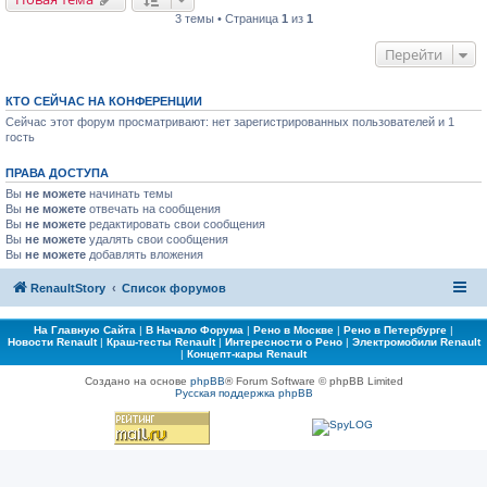
3 темы • Страница
1
из
1
Перейти
КТО СЕЙЧАС НА КОНФЕРЕНЦИИ
Сейчас этот форум просматривают: нет зарегистрированных пользователей и 1
гость
ПРАВА ДОСТУПА
Вы
не можете
начинать темы
Вы
не можете
отвечать на сообщения
Вы
не можете
редактировать свои сообщения
Вы
не можете
удалять свои сообщения
Вы
не можете
добавлять вложения
RenaultStory
Список форумов
На Главную Сайта
|
В Начало Форума
|
Рено в Москве
|
Рено в Петербурге
|
Новости Renault
|
Краш-тесты Renault
|
Интересности о Рено
|
Электромобили Renault
|
Концепт-кары Renault
Создано на основе
phpBB
® Forum Software © phpBB Limited
Русская поддержка phpBB