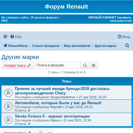
Форум Renault
На главную сайта
|
В начало форума
|
ЛИЧНЫЙ КАБИНЕТ (профиль
RSS
пользователя)
FAQ
Вход
П
RenaultStory
Список форумов
Мир автомобиля
Другие марки
о
Другие марки
и
Поиск
Расширенный поис
Новая тема
с
3 темы • Страница
1
из
1
к
Темы
Премия за лучший имидж бренда-2018 досталась
автопроизводителю Chery
Последнее сообщение
SergeyVladimirov
«
27 дек 2018, 16:25
Автомобили, которые были у вас до Renault
Последнее сообщение
Waynell
«
13 дек 2018, 23:13
Ответы:
6
Skoda Octavia II - журнал эксплуатации
Последнее сообщение
Natura
«
21 ноя 2015, 13:34
Ответы:
4
Новая тема