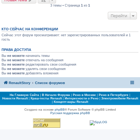
3 темы • Страница
1
из
1
Перейти
КТО СЕЙЧАС НА КОНФЕРЕНЦИИ
Сейчас этот форум просматривают: нет зарегистрированных пользователей и 1
гость
ПРАВА ДОСТУПА
Вы
не можете
начинать темы
Вы
не можете
отвечать на сообщения
Вы
не можете
редактировать свои сообщения
Вы
не можете
удалять свои сообщения
Вы
не можете
добавлять вложения
RenaultStory
Список форумов
На Главную Сайта
|
В Начало Форума
|
Рено в Москве
|
Рено в Петербурге
|
Новости Renault
|
Краш-тесты Renault
|
Интересности о Рено
|
Электромобили Renault
|
Концепт-кары Renault
Создано на основе
phpBB
® Forum Software © phpBB Limited
Русская поддержка phpBB