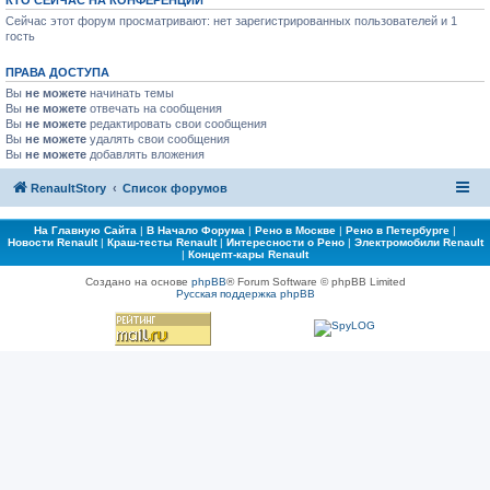
КТО СЕЙЧАС НА КОНФЕРЕНЦИИ
Сейчас этот форум просматривают: нет зарегистрированных пользователей и 1
гость
ПРАВА ДОСТУПА
Вы
не можете
начинать темы
Вы
не можете
отвечать на сообщения
Вы
не можете
редактировать свои сообщения
Вы
не можете
удалять свои сообщения
Вы
не можете
добавлять вложения
RenaultStory
Список форумов
На Главную Сайта
|
В Начало Форума
|
Рено в Москве
|
Рено в Петербурге
|
Новости Renault
|
Краш-тесты Renault
|
Интересности о Рено
|
Электромобили Renault
|
Концепт-кары Renault
Создано на основе
phpBB
® Forum Software © phpBB Limited
Русская поддержка phpBB