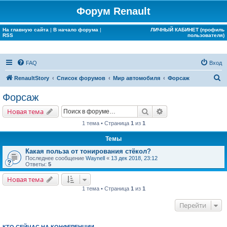
Форум Renault
На главную сайта
|
В начало форума
|
ЛИЧНЫЙ КАБИНЕТ (профиль
RSS
пользователя)
FAQ
Вход
П
RenaultStory
Список форумов
Мир автомобиля
Форсаж
о
Форсаж
и
Поиск
Расширенный поис
Новая тема
с
1 тема • Страница
1
из
1
к
Темы
Какая польза от тонирования стёкол?
Последнее сообщение
Waynell
«
13 дек 2018, 23:12
Ответы:
5
Новая тема
1 тема • Страница
1
из
1
Перейти