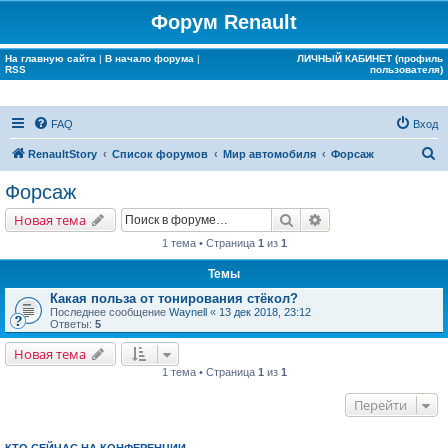
Форум Renault
На главную сайта
|
В начало форума
|
ЛИЧНЫЙ КАБИНЕТ (профиль
RSS
пользователя)
FAQ
Вход
П
RenaultStory
Список форумов
Мир автомобиля
Форсаж
о
Форсаж
и
Поиск
Расширенный поис
Новая тема
с
1 тема • Страница
1
из
1
к
Темы
Какая польза от тонирования стёкол?
Последнее сообщение
Waynell
«
13 дек 2018, 23:12
Ответы:
5
Новая тема
1 тема • Страница
1
из
1
Перейти