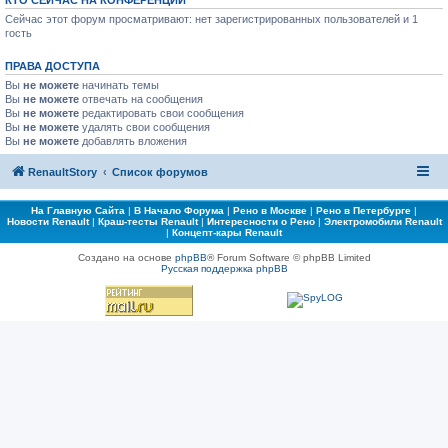
КТО СЕЙЧАС НА КОНФЕРЕНЦИИ
Сейчас этот форум просматривают: нет зарегистрированных пользователей и 1
гость
ПРАВА ДОСТУПА
Вы
не можете
начинать темы
Вы
не можете
отвечать на сообщения
Вы
не можете
редактировать свои сообщения
Вы
не можете
удалять свои сообщения
Вы
не можете
добавлять вложения
RenaultStory
Список форумов
На Главную Сайта
|
В Начало Форума
|
Рено в Москве
|
Рено в Петербурге
|
Новости Renault
|
Краш-тесты Renault
|
Интересности о Рено
|
Электромобили Renault
|
Концепт-кары Renault
Создано на основе
phpBB
® Forum Software © phpBB Limited
Русская поддержка phpBB