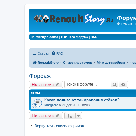
Форум
Форум авто
На главную сайта
|
В начало форума
|
RSS
Ссылки
FAQ
RenaultStory
Список форумов
Мир автомобиля
Фо
Форсаж
Поиск
Расш
Новая тема
ТЕМЫ
Какая польза от тонирования стёкол?
Margarita
» 21 дек 2011, 18:08
Новая тема
Вернуться к списку форумов