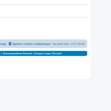
анда
Удалить cookies конференции
Часовой пояс:
UTC+05:00
о
|
Электромобили Renault
|
Концепт-кары Renault