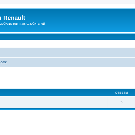
 Renault
мобилистов и автолюбителей
рсаж
иренный поиск
ОТВЕТЫ
5