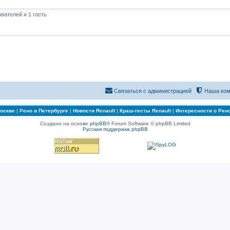
вателей и 1 гость
Связаться с администрацией
Наша ком
Москве
|
Рено в Петербурге
|
Новости Renault
|
Краш-тесты Renault
|
Интересности о Рен
Создано на основе
phpBB
® Forum Software © phpBB Limited
Русская поддержка phpBB