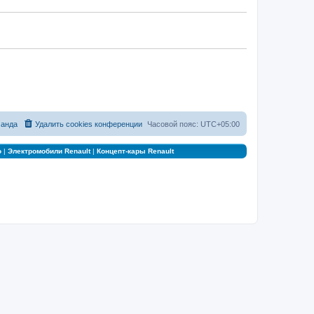
анда
Удалить cookies конференции
Часовой пояс:
UTC+05:00
о
|
Электромобили Renault
|
Концепт-кары Renault