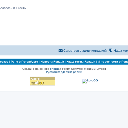
вателей и 1 гость
Связаться с администрацией
Наша ком
Москве
|
Рено в Петербурге
|
Новости Renault
|
Краш-тесты Renault
|
Интересности о Рен
Создано на основе
phpBB
® Forum Software © phpBB Limited
Русская поддержка phpBB