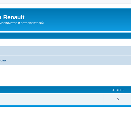
 Renault
мобилистов и автолюбителей
рсаж
иренный поиск
ОТВЕТЫ
5