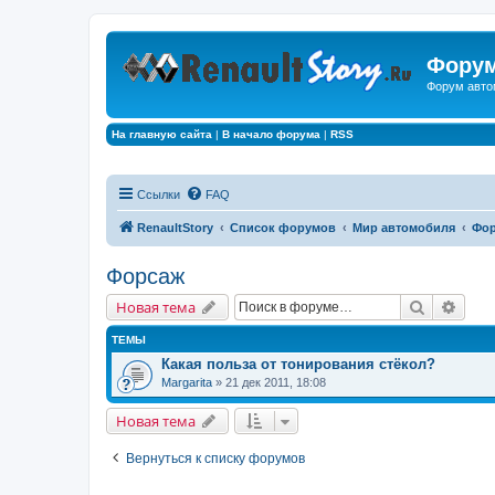
Форум
Форум авто
На главную сайта
|
В начало форума
|
RSS
Ссылки
FAQ
RenaultStory
Список форумов
Мир автомобиля
Фо
Форсаж
Поиск
Расш
Новая тема
ТЕМЫ
Какая польза от тонирования стёкол?
Margarita
» 21 дек 2011, 18:08
Новая тема
Вернуться к списку форумов