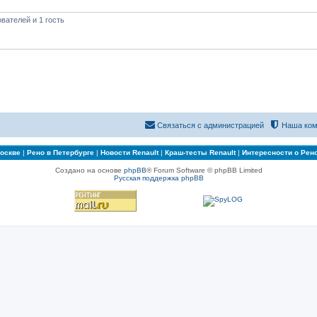
вателей и 1 гость
Связаться с администрацией
Наша ком
Москве
|
Рено в Петербурге
|
Новости Renault
|
Краш-тесты Renault
|
Интересности о Рен
Создано на основе
phpBB
® Forum Software © phpBB Limited
Русская поддержка phpBB