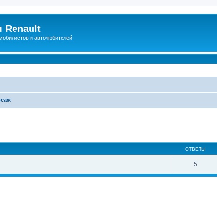
 Renault
мобилистов и автолюбителей
рсаж
иренный поиск
ОТВЕТЫ
5