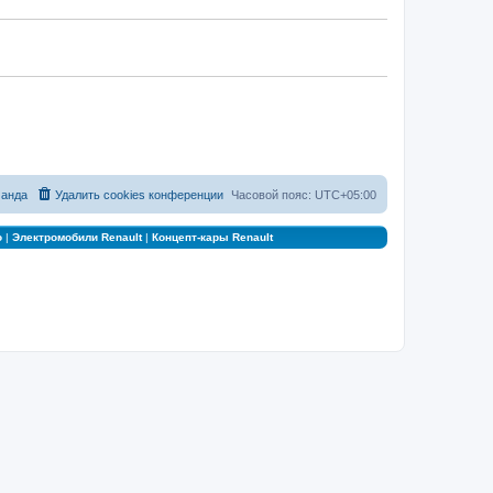
анда
Удалить cookies конференции
Часовой пояс:
UTC+05:00
о
|
Электромобили Renault
|
Концепт-кары Renault