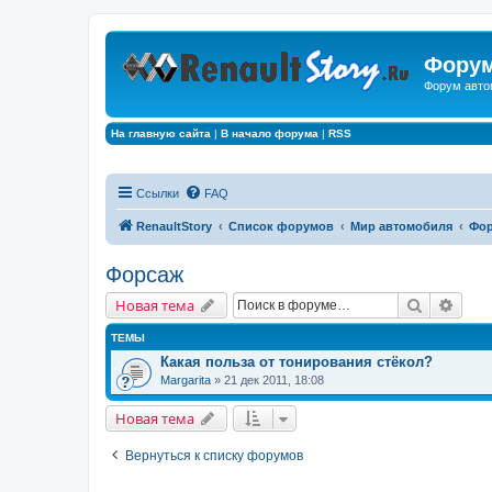
Форум
Форум авто
На главную сайта
|
В начало форума
|
RSS
Ссылки
FAQ
RenaultStory
Список форумов
Мир автомобиля
Фо
Форсаж
Поиск
Расш
Новая тема
ТЕМЫ
Какая польза от тонирования стёкол?
Margarita
» 21 дек 2011, 18:08
Новая тема
Вернуться к списку форумов