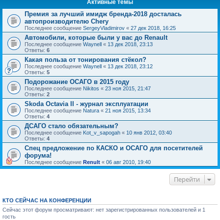
Активные темы
Премия за лучший имидж бренда-2018 досталась
автопроизводителю Chery
Последнее сообщение
SergeyVladimirov
«
27 дек 2018, 16:25
Автомобили, которые были у вас до Renault
Последнее сообщение
Waynell
«
13 дек 2018, 23:13
Ответы:
6
Какая польза от тонирования стёкол?
Последнее сообщение
Waynell
«
13 дек 2018, 23:12
Ответы:
5
Подорожание ОСАГО в 2015 году
Последнее сообщение
Nikitos
«
23 ноя 2015, 21:47
Ответы:
2
Skoda Octavia II - журнал эксплуатации
Последнее сообщение
Natura
«
21 ноя 2015, 13:34
Ответы:
4
ДСАГО стало обязательным?
Последнее сообщение
Kot_v_sapogah
«
10 янв 2012, 03:40
Ответы:
4
Спец предложение по КАСКО и ОСАГО для посетителей
форума!
Последнее сообщение
Renult
«
06 авг 2010, 19:40
Перейти
КТО СЕЙЧАС НА КОНФЕРЕНЦИИ
Сейчас этот форум просматривают: нет зарегистрированных пользователей и 1
гость