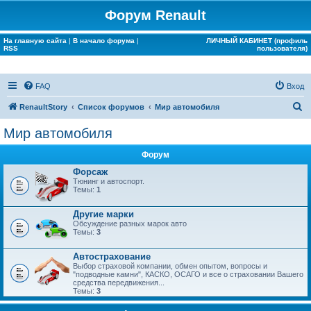
Форум Renault
На главную сайта
|
В начало форума
|
ЛИЧНЫЙ КАБИНЕТ (профиль
RSS
пользователя)
FAQ
Вход
П
RenaultStory
Список форумов
Мир автомобиля
о
Мир автомобиля
и
Форум
с
Форсаж
к
Тюнинг и автоспорт.
Темы:
1
Другие марки
Обсуждение разных марок авто
Темы:
3
Автострахование
Выбор страховой компании, обмен опытом, вопросы и
"подводные камни", КАСКО, ОСАГО и все о страховании Вашего
средства передвижения...
Темы:
3