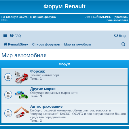
Форум Renault
На главную сайта
|
В начало форума
|
ЛИЧНЫЙ КАБИНЕТ (профиль
RSS
пользователя)
FAQ
Вход
П
RenaultStory
Список форумов
Мир автомобиля
о
Мир автомобиля
и
Форум
с
Форсаж
к
Тюнинг и автоспорт.
Темы:
1
Другие марки
Обсуждение разных марок авто
Темы:
3
Автострахование
Выбор страховой компании, обмен опытом, вопросы и
"подводные камни", КАСКО, ОСАГО и все о страховании Вашего
средства передвижения...
Темы:
3