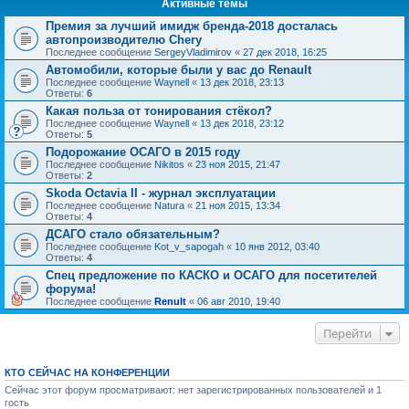
Активные темы
Премия за лучший имидж бренда-2018 досталась
автопроизводителю Chery
Последнее сообщение
SergeyVladimirov
«
27 дек 2018, 16:25
Автомобили, которые были у вас до Renault
Последнее сообщение
Waynell
«
13 дек 2018, 23:13
Ответы:
6
Какая польза от тонирования стёкол?
Последнее сообщение
Waynell
«
13 дек 2018, 23:12
Ответы:
5
Подорожание ОСАГО в 2015 году
Последнее сообщение
Nikitos
«
23 ноя 2015, 21:47
Ответы:
2
Skoda Octavia II - журнал эксплуатации
Последнее сообщение
Natura
«
21 ноя 2015, 13:34
Ответы:
4
ДСАГО стало обязательным?
Последнее сообщение
Kot_v_sapogah
«
10 янв 2012, 03:40
Ответы:
4
Спец предложение по КАСКО и ОСАГО для посетителей
форума!
Последнее сообщение
Renult
«
06 авг 2010, 19:40
Перейти
КТО СЕЙЧАС НА КОНФЕРЕНЦИИ
Сейчас этот форум просматривают: нет зарегистрированных пользователей и 1
гость