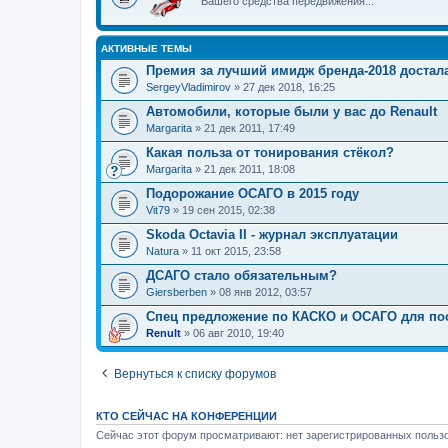
Вашего средства передвижения...
АКТИВНЫЕ ТЕМЫ
Премия за лучший имидж бренда-2018 достал
SergeyVladimirov
» 27 дек 2018, 16:25
Автомобили, которые были у вас до Renault
Margarita
» 21 дек 2011, 17:49
Какая польза от тонирования стёкол?
Margarita
» 21 дек 2011, 18:08
Подорожание ОСАГО в 2015 году
Vit79
» 19 сен 2015, 02:38
Skoda Octavia II - журнал эксплуатации
Natura
» 11 окт 2015, 23:58
ДСАГО стало обязательным?
Giersberben
» 08 янв 2012, 03:57
Спец предложение по КАСКО и ОСАГО для по
Renult
» 06 авг 2010, 19:40
Вернуться к списку форумов
КТО СЕЙЧАС НА КОНФЕРЕНЦИИ
Сейчас этот форум просматривают: нет зарегистрированных пользо