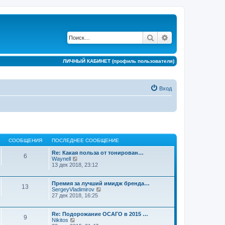
Поиск
Расширенный по
ЛИЧНЫЙ КАБИНЕТ (профиль пользователя)
Вход
СООБЩЕНИЯ
ПОСЛЕДНЕЕ СООБЩЕНИЕ
Re: Какая польза от тонирован…
6
П
Waynell
е
13 дек 2018, 23:12
р
е
й
Премия за лучший имидж бренда…
13
т
П
SergeyVladimirov
и
е
27 дек 2018, 16:25
к
р
п
е
о
й
Re: Подорожание ОСАГО в 2015 …
9
с
т
П
Nikitos
л
и