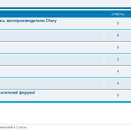
ОТВЕТЫ
ась автопроизводителю Chery
0
6
5
2
4
4
сетителей форума!
0
вателей и 1 гость