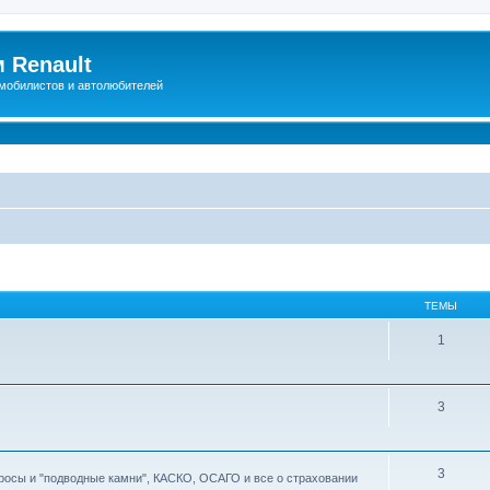
 Renault
мобилистов и автолюбителей
ТЕМЫ
1
3
3
росы и "подводные камни", КАСКО, ОСАГО и все о страховании