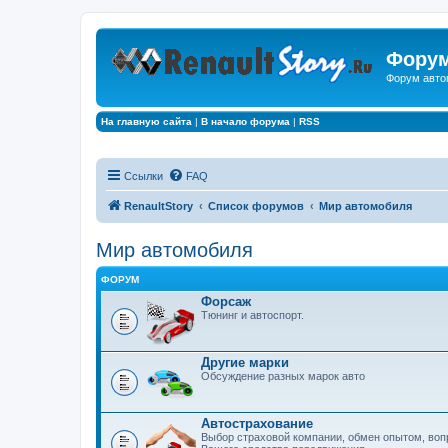
Форум
Форум авто
На главную сайта
|
В начало форума
|
RSS
Ссылки
FAQ
RenaultStory
Список форумов
Мир автомобиля
Мир автомобиля
ФОРУМ
Форсаж
Тюнинг и автоспорт.
Другие марки
Обсуждение разных марок авто
Автострахование
Выбор страховой компании, обмен опытом, воп