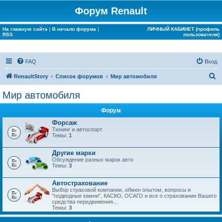
Форум Renault
На главную сайта
|
В начало форума
|
ЛИЧНЫЙ КАБИНЕТ (профиль
RSS
пользователя)
FAQ
Вход
П
RenaultStory
Список форумов
Мир автомобиля
о
Мир автомобиля
и
Форум
с
Форсаж
к
Тюнинг и автоспорт.
Темы:
1
Другие марки
Обсуждение разных марок авто
Темы:
3
Автострахование
Выбор страховой компании, обмен опытом, вопросы и
"подводные камни", КАСКО, ОСАГО и все о страховании Вашего
средства передвижения...
Темы:
3