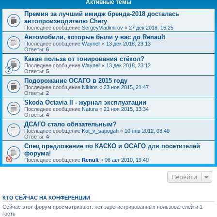
Активные темы
Премия за лучший имидж бренда-2018 досталась
автопроизводителю Chery
Последнее сообщение
SergeyVladimirov
«
27 дек 2018, 16:25
Автомобили, которые были у вас до Renault
Последнее сообщение
Waynell
«
13 дек 2018, 23:13
Ответы:
6
Какая польза от тонирования стёкол?
Последнее сообщение
Waynell
«
13 дек 2018, 23:12
Ответы:
5
Подорожание ОСАГО в 2015 году
Последнее сообщение
Nikitos
«
23 ноя 2015, 21:47
Ответы:
2
Skoda Octavia II - журнал эксплуатации
Последнее сообщение
Natura
«
21 ноя 2015, 13:34
Ответы:
4
ДСАГО стало обязательным?
Последнее сообщение
Kot_v_sapogah
«
10 янв 2012, 03:40
Ответы:
4
Спец предложение по КАСКО и ОСАГО для посетителей
форума!
Последнее сообщение
Renult
«
06 авг 2010, 19:40
Перейти
КТО СЕЙЧАС НА КОНФЕРЕНЦИИ
Сейчас этот форум просматривают: нет зарегистрированных пользователей и 1
гость