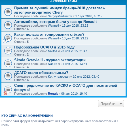
Активные темы
Премия за лучший имидж бренда-2018 досталась
автопроизводителю Chery
Последнее сообщение
SergeyVladimirov
«
27 дек 2018, 16:25
Автомобили, которые были у вас до Renault
Последнее сообщение
Waynell
«
13 дек 2018, 23:13
Ответы:
6
Какая польза от тонирования стёкол?
Последнее сообщение
Waynell
«
13 дек 2018, 23:12
Ответы:
5
Подорожание ОСАГО в 2015 году
Последнее сообщение
Nikitos
«
23 ноя 2015, 21:47
Ответы:
2
Skoda Octavia II - журнал эксплуатации
Последнее сообщение
Natura
«
21 ноя 2015, 13:34
Ответы:
4
ДСАГО стало обязательным?
Последнее сообщение
Kot_v_sapogah
«
10 янв 2012, 03:40
Ответы:
4
Спец предложение по КАСКО и ОСАГО для посетителей
форума!
Последнее сообщение
Renult
«
06 авг 2010, 19:40
Перейти
КТО СЕЙЧАС НА КОНФЕРЕНЦИИ
Сейчас этот форум просматривают: нет зарегистрированных пользователей и 1
гость