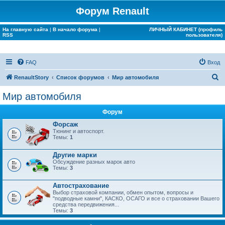
Форум Renault
На главную сайта
|
В начало форума
|
ЛИЧНЫЙ КАБИНЕТ (профиль
RSS
пользователя)
FAQ
Вход
П
RenaultStory
Список форумов
Мир автомобиля
о
Мир автомобиля
и
Форум
с
Форсаж
к
Тюнинг и автоспорт.
Темы:
1
Другие марки
Обсуждение разных марок авто
Темы:
3
Автострахование
Выбор страховой компании, обмен опытом, вопросы и
"подводные камни", КАСКО, ОСАГО и все о страховании Вашего
средства передвижения...
Темы:
3