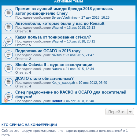
Активные темы
Премия за лучший имидж бренда-2018 досталась
автопроизводителю Chery
Последнее сообщение
SergeyVladimirov
«
27 дек 2018, 16:25
Автомобили, которые были у вас до Renault
Последнее сообщение
Waynell
«
13 дек 2018, 23:13
Ответы:
6
Какая польза от тонирования стёкол?
Последнее сообщение
Waynell
«
13 дек 2018, 23:12
Ответы:
5
Подорожание ОСАГО в 2015 году
Последнее сообщение
Nikitos
«
23 ноя 2015, 21:47
Ответы:
2
Skoda Octavia II - журнал эксплуатации
Последнее сообщение
Natura
«
21 ноя 2015, 13:34
Ответы:
4
ДСАГО стало обязательным?
Последнее сообщение
Kot_v_sapogah
«
10 янв 2012, 03:40
Ответы:
4
Спец предложение по КАСКО и ОСАГО для посетителей
форума!
Последнее сообщение
Renult
«
06 авг 2010, 19:40
Перейти
КТО СЕЙЧАС НА КОНФЕРЕНЦИИ
Сейчас этот форум просматривают: нет зарегистрированных пользователей и 1
гость