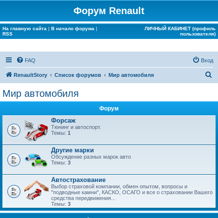
Форум Renault
На главную сайта
|
В начало форума
|
ЛИЧНЫЙ КАБИНЕТ (профиль
RSS
пользователя)
FAQ
Вход
П
RenaultStory
Список форумов
Мир автомобиля
о
Мир автомобиля
и
Форум
с
Форсаж
к
Тюнинг и автоспорт.
Темы:
1
Другие марки
Обсуждение разных марок авто
Темы:
3
Автострахование
Выбор страховой компании, обмен опытом, вопросы и
"подводные камни", КАСКО, ОСАГО и все о страховании Вашего
средства передвижения...
Темы:
3