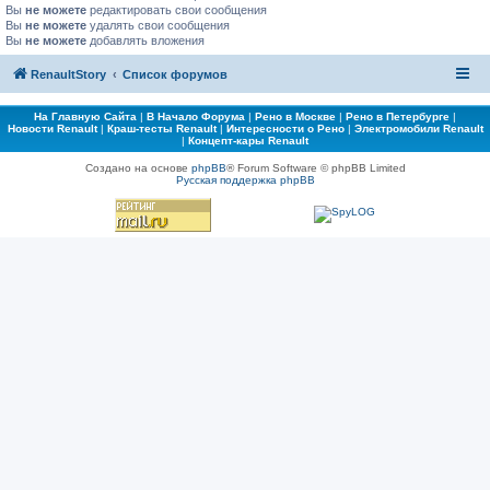
Вы
не можете
редактировать свои сообщения
Вы
не можете
удалять свои сообщения
Вы
не можете
добавлять вложения
RenaultStory
Список форумов
На Главную Сайта
|
В Начало Форума
|
Рено в Москве
|
Рено в Петербурге
|
Новости Renault
|
Краш-тесты Renault
|
Интересности о Рено
|
Электромобили Renault
|
Концепт-кары Renault
Создано на основе
phpBB
® Forum Software © phpBB Limited
Русская поддержка phpBB