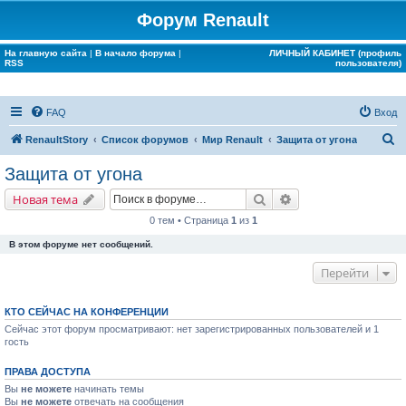
Форум Renault
На главную сайта
|
В начало форума
|
ЛИЧНЫЙ КАБИНЕТ (профиль
RSS
пользователя)
FAQ
Вход
П
RenaultStory
Список форумов
Мир Renault
Защита от угона
о
Защита от угона
и
Поиск
Расширенный поис
Новая тема
с
0 тем • Страница
1
из
1
к
В этом форуме нет сообщений.
Перейти
КТО СЕЙЧАС НА КОНФЕРЕНЦИИ
Сейчас этот форум просматривают: нет зарегистрированных пользователей и 1
гость
ПРАВА ДОСТУПА
Вы
не можете
начинать темы
Вы
не можете
отвечать на сообщения