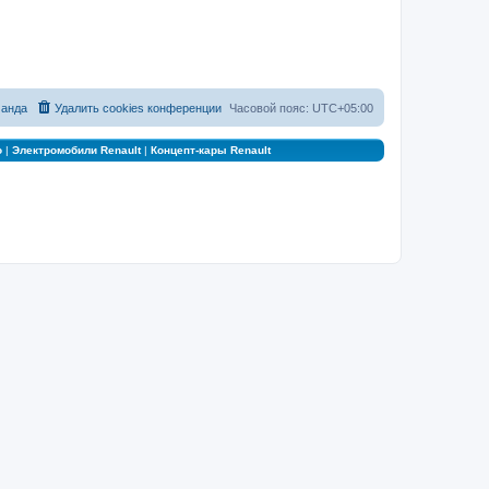
анда
Удалить cookies конференции
Часовой пояс:
UTC+05:00
о
|
Электромобили Renault
|
Концепт-кары Renault