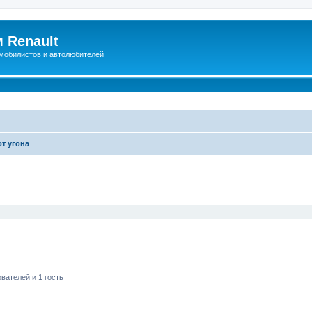
 Renault
мобилистов и автолюбителей
от угона
иренный поиск
вателей и 1 гость