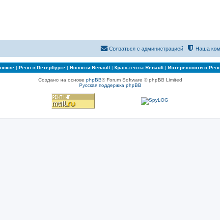
Связаться с администрацией
Наша ком
Москве
|
Рено в Петербурге
|
Новости Renault
|
Краш-тесты Renault
|
Интересности о Рен
Создано на основе
phpBB
® Forum Software © phpBB Limited
Русская поддержка phpBB