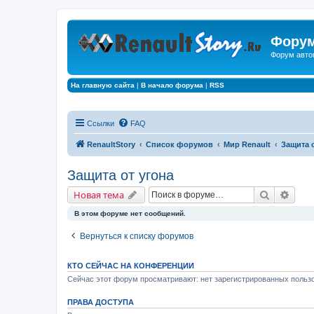
Форум
Форум авто
На главную сайта
|
В начало форума
|
RSS
Ссылки
FAQ
RenaultStory
Список форумов
Мир Renault
Защита 
Защита от угона
Поиск
Расш
Новая тема
В этом форуме нет сообщений.
Вернуться к списку форумов
КТО СЕЙЧАС НА КОНФЕРЕНЦИИ
Сейчас этот форум просматривают: нет зарегистрированных пользо
ПРАВА ДОСТУПА