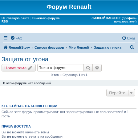
Форум Renault
На главную сайта
|
В начало форума
|
ЛИЧНЫЙ КАБИНЕТ (профиль
RSS
пользователя)
FAQ
Вход
П
RenaultStory
Список форумов
Мир Renault
Защита от угона
о
Защита от угона
и
Поиск
Расширенный поис
Новая тема
с
0 тем • Страница
1
из
1
к
В этом форуме нет сообщений.
Перейти
КТО СЕЙЧАС НА КОНФЕРЕНЦИИ
Сейчас этот форум просматривают: нет зарегистрированных пользователей и 1
гость
ПРАВА ДОСТУПА
Вы
не можете
начинать темы
Вы
не можете
отвечать на сообщения