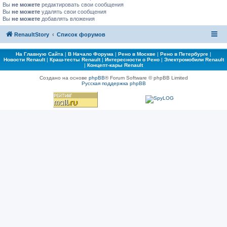
Вы
не можете
редактировать свои сообщения
Вы
не можете
удалять свои сообщения
Вы
не можете
добавлять вложения
RenaultStory
Список форумов
На Главную Сайта
|
В Начало Форума
|
Рено в Москве
|
Рено в Петербурге
|
Новости Renault
|
Краш-тесты Renault
|
Интересности о Рено
|
Электромобили Renault
|
Концепт-кары Renault
Создано на основе
phpBB
® Forum Software © phpBB Limited
Русская поддержка phpBB