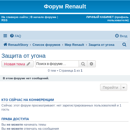
Форум Renault
На главную сайта
|
В начало форума
|
ЛИЧНЫЙ КАБИНЕТ (профиль
RSS
пользователя)
FAQ
Вход
П
RenaultStory
Список форумов
Мир Renault
Защита от угона
о
Защита от угона
и
Поиск
Расширенный поис
Новая тема
с
0 тем • Страница
1
из
1
к
В этом форуме нет сообщений.
Перейти
КТО СЕЙЧАС НА КОНФЕРЕНЦИИ
Сейчас этот форум просматривают: нет зарегистрированных пользователей и 1
гость
ПРАВА ДОСТУПА
Вы
не можете
начинать темы
Вы
не можете
отвечать на сообщения