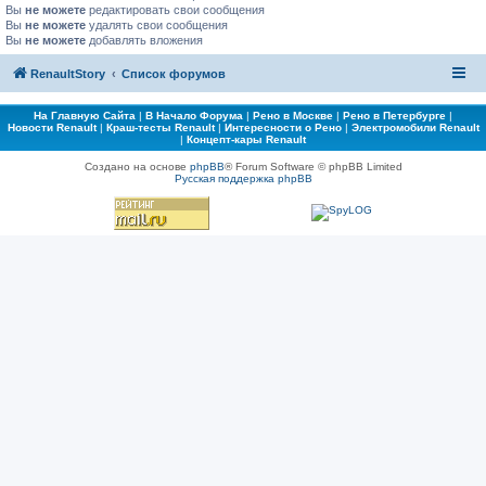
Вы
не можете
редактировать свои сообщения
Вы
не можете
удалять свои сообщения
Вы
не можете
добавлять вложения
RenaultStory
Список форумов
На Главную Сайта
|
В Начало Форума
|
Рено в Москве
|
Рено в Петербурге
|
Новости Renault
|
Краш-тесты Renault
|
Интересности о Рено
|
Электромобили Renault
|
Концепт-кары Renault
Создано на основе
phpBB
® Forum Software © phpBB Limited
Русская поддержка phpBB