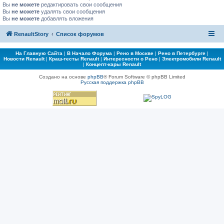
Вы
не можете
редактировать свои сообщения
Вы
не можете
удалять свои сообщения
Вы
не можете
добавлять вложения
RenaultStory
Список форумов
На Главную Сайта
|
В Начало Форума
|
Рено в Москве
|
Рено в Петербурге
|
Новости Renault
|
Краш-тесты Renault
|
Интересности о Рено
|
Электромобили Renault
|
Концепт-кары Renault
Создано на основе
phpBB
® Forum Software © phpBB Limited
Русская поддержка phpBB