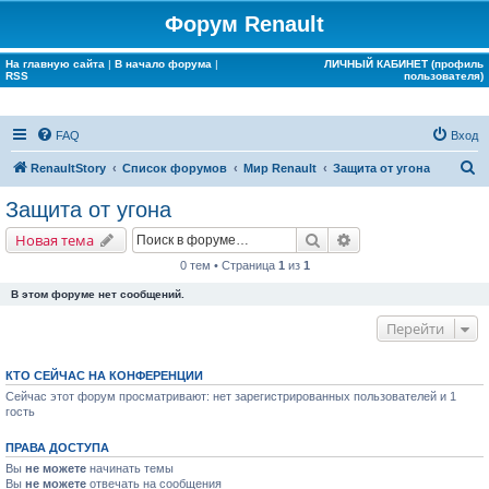
Форум Renault
На главную сайта
|
В начало форума
|
ЛИЧНЫЙ КАБИНЕТ (профиль
RSS
пользователя)
FAQ
Вход
П
RenaultStory
Список форумов
Мир Renault
Защита от угона
о
Защита от угона
и
Поиск
Расширенный поис
Новая тема
с
0 тем • Страница
1
из
1
к
В этом форуме нет сообщений.
Перейти
КТО СЕЙЧАС НА КОНФЕРЕНЦИИ
Сейчас этот форум просматривают: нет зарегистрированных пользователей и 1
гость
ПРАВА ДОСТУПА
Вы
не можете
начинать темы
Вы
не можете
отвечать на сообщения